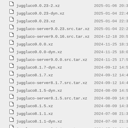
juggluco9.0.23-2.xz
juggluco9.0.23-dyn.xz
juggluco9.0.23.xz
juggluco-server9.0.23.src.tar.xz
juggluco-server9.0.16.src.tar.xz
juggluco9.0.0.xz
juggluco9.0.0-dyn.xz
juggluco-server9.0.0.src.tar.xz
juggluco8.1.7-dyn.xz
juggluco8.1.7.xz
juggluco-server8.1.7.src.tar.xz
juggluco8.1.5-dyn.xz
juggluco-server8.1.5.src.tar.xz
juggluco8.1.5.xz
juggluco8.1.1.xz
juggluco8.1.1-dyn.xz