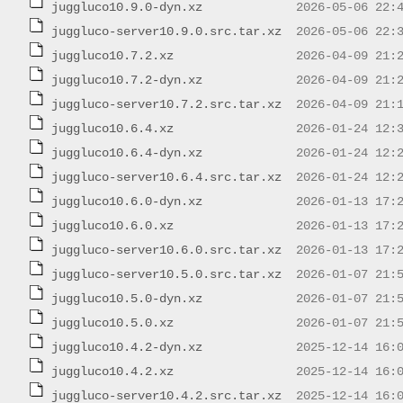
juggluco10.9.0-dyn.xz
juggluco-server10.9.0.src.tar.xz
juggluco10.7.2.xz
juggluco10.7.2-dyn.xz
juggluco-server10.7.2.src.tar.xz
juggluco10.6.4.xz
juggluco10.6.4-dyn.xz
juggluco-server10.6.4.src.tar.xz
juggluco10.6.0-dyn.xz
juggluco10.6.0.xz
juggluco-server10.6.0.src.tar.xz
juggluco-server10.5.0.src.tar.xz
juggluco10.5.0-dyn.xz
juggluco10.5.0.xz
juggluco10.4.2-dyn.xz
juggluco10.4.2.xz
juggluco-server10.4.2.src.tar.xz