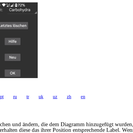
pt
ru
tr
uk
uz
zh
en
öschen und ändern, die dem Diagramm hinzugefügt wurden, 
rhalten diese das ihrer Position entsprechende Label. Wen