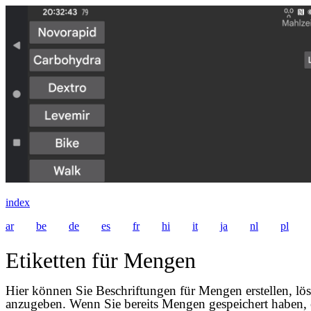
index
ar
be
de
es
fr
hi
it
ja
nl
pl
Etiketten für Mengen
Hier können Sie Beschriftungen für Mengen erstellen, l
anzugeben. Wenn Sie bereits Mengen gespeichert haben, e