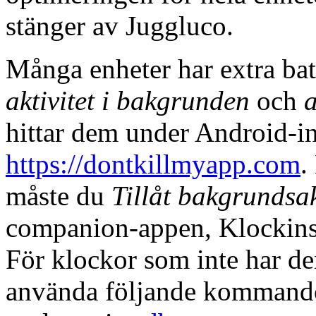
stänger av Juggluco.
Många enheter har extra bat
aktivitet i bakgrunden
och
a
hittar dem under Android-in
https://dontkillmyapp.com
.
måste du
Tillåt bakgrundsak
companion-appen, Klockins
För klockor som inte har de
använda följande kommando