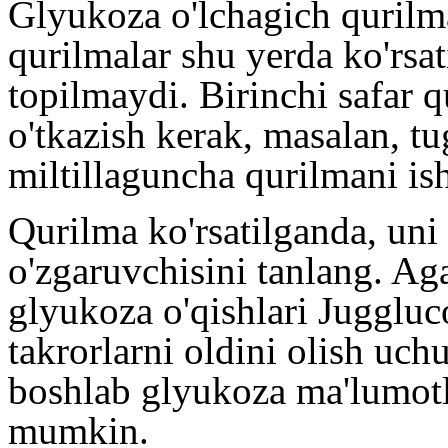
Glyukoza o'lchagich qurilma
qurilmalar shu yerda ko'rsa
topilmaydi. Birinchi safar q
o'tkazish kerak, masalan, t
miltillaguncha qurilmani ish
Qurilma ko'rsatilganda, uni
o'zgaruvchisini tanlang. Ag
glyukoza o'qishlari Juggluc
takrorlarni oldini olish uc
boshlab glyukoza ma'lumotla
mumkin.