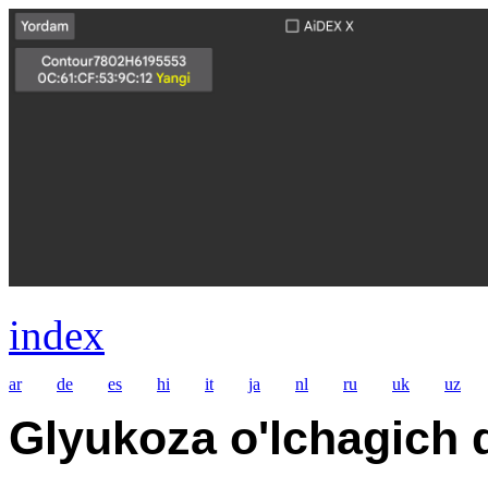
index
ar
de
es
hi
it
ja
nl
ru
uk
uz
Glyukoza o'lchagich q