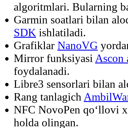
algoritmlari. Bularning b
Garmin soatlari bilan al
SDK
ishlatiladi.
Grafiklar
NanoVG
yordam
Mirror funksiyasi
Ascon 
foydalanadi.
Libre3 sensorlari bilan 
Rang tanlagich
AmbilWa
NFC NovoPen qo‘llovi xD
holda olingan.