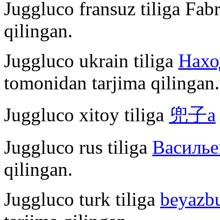
Juggluco fransuz tiliga Fab
qilingan.
Juggluco ukrain tiliga
Нахо
tomonidan tarjima qilingan.
Juggluco xitoy tiliga
兜子a
Juggluco rus tiliga
Василье
qilingan.
Juggluco turk tiliga
beyazb