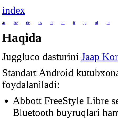
index
ar
be
de
es
fr
hi
it
ja
nl
pl
Haqida
Juggluco dasturini
Jaap Kor
Standart Android kutubxona
foydalaniladi:
Abbott FreeStyle Libre s
Bluetooth buyruqlari ham