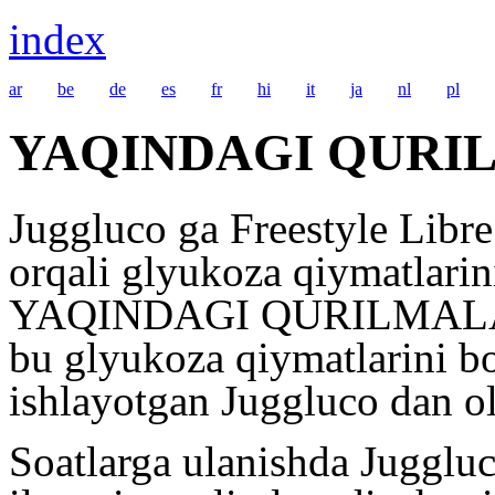
index
ar
be
de
es
fr
hi
it
ja
nl
pl
YAQINDAGI QURIL
Juggluco ga Freestyle Libre
orqali glyukoza qiymatlarin
YAQINDAGI QURILMALAR r
bu glyukoza qiymatlarini bo
ishlayotgan Juggluco dan ol
Soatlarga ulanishda Jugglu