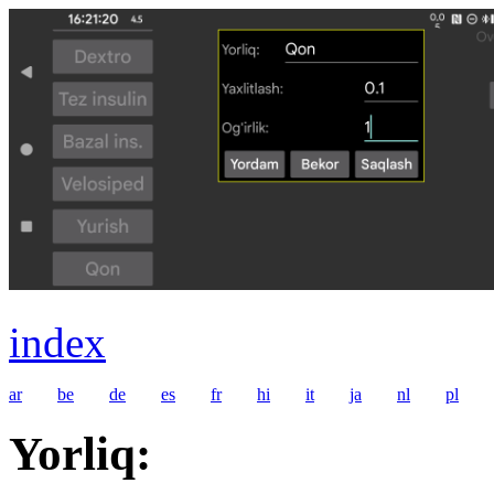
index
ar
be
de
es
fr
hi
it
ja
nl
pl
Yorliq: