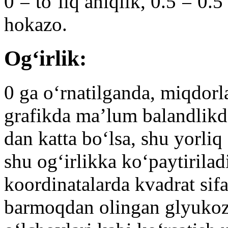
0 = to‘liq aniqlik, 0.5 = 0.
hokazo.
Og‘irlik:
0 ga o‘rnatilganda, miqdorl
grafikda ma’lum balandlikda
dan katta bo‘lsa, shu yorliq
shu og‘irlikka ko‘paytirilad
koordinatalarda kvadrat sifa
barmoqdan olingan glyukoza