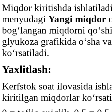
Miqdor kiritishda ishlatila
menyudagi
Yangi miqdor
o
bog‘langan miqdorni qo‘sh
glyukoza grafikida o‘sha va
ko‘rsatiladi.
Yaxlitlash:
Kerfstok soat ilovasida ishla
kiritilgan miqdorlar ko‘rsat