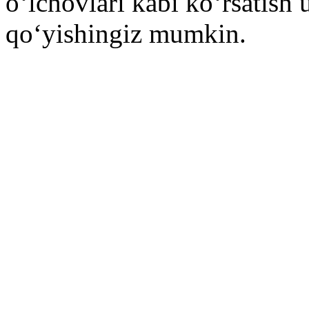
o‘lchovlari kabi ko‘rsatish 
qo‘yishingiz mumkin.