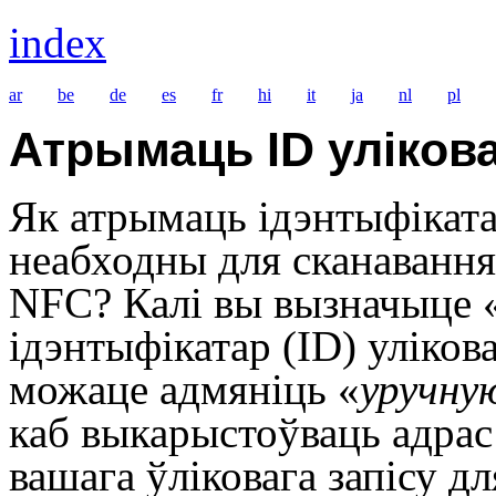
index
ar
be
de
es
fr
hi
it
ja
nl
pl
Атрымаць ID улікова
Як атрымаць ідэнтыфікатар
неабходны для сканавання 
NFC? Калі вы вызначыце 
ідэнтыфікатар
(
ID
)
улікова
можаце адмяніць «
уручну
каб выкарыстоўваць адрас
вашага ўліковага запісу д