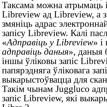
Таксама можна атрымаць і
Libreview ад Libreview, а 
змяніць адрас электроннай
запісу Libreview. Калі пас
«
Адправіць у Libreview
» і
адправіць даныя
», даныя
іншы ўліковы запіс Librev
папярэдняга ўліковага зап
выкарыстоўвацца для скан
Такім чынам Juggluco адп
запіс Libreview, які выка