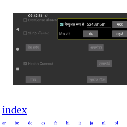
index
ar
be
de
es
fr
hi
it
ja
nl
pl