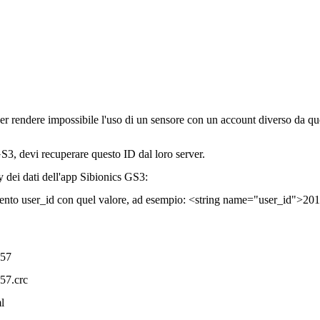
r rendere impossibile l'uso di un sensore con un account diverso da que
S3, devi recuperare questo ID dal loro server.
y dei dati dell'app Sibionics GS3:
elemento user_id con quel valore, ad esempio: <string name="user_id
457
57.crc
l