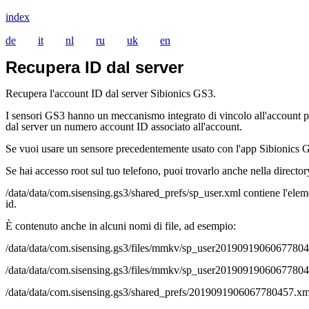
index
de
it
nl
ru
uk
en
Recupera ID dal server
Recupera l'account ID dal server Sibionics GS3.
I sensori GS3 hanno un meccanismo integrato di vincolo all'account pe
dal server un numero account ID associato all'account.
Se vuoi usare un sensore precedentemente usato con l'app Sibionics G
Se hai accesso root sul tuo telefono, puoi trovarlo anche nella director
/data/data/com.sisensing.gs3/shared_prefs/sp_user.xml contiene l'
id.
È contenuto anche in alcuni nomi di file, ad esempio:
/data/data/com.sisensing.gs3/files/mmkv/sp_user2019091906067780
/data/data/com.sisensing.gs3/files/mmkv/sp_user20190919060677804
/data/data/com.sisensing.gs3/shared_prefs/2019091906067780457.xm