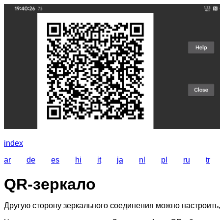
index
ar
de
es
hi
it
ja
nl
pl
ru
tr
QR-зеркало
Другую сторону зеркального соединения можно настроить