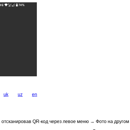
uk
uz
en
, отсканировав QR-код через левое меню → Фото на другом