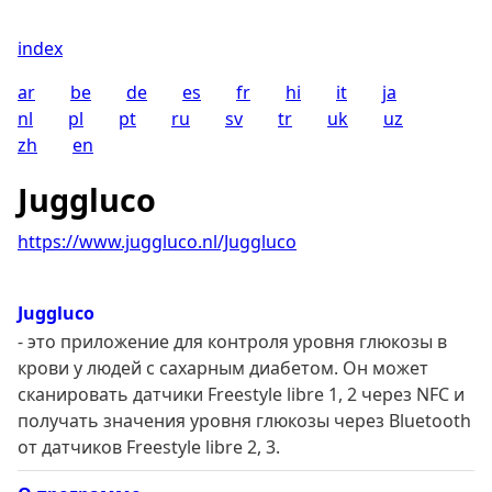
index
ar
be
de
es
fr
hi
it
ja
nl
pl
pt
ru
sv
tr
uk
uz
zh
en
Juggluco
https://www.juggluco.nl/Juggluco
Juggluco
- это приложение для контроля уровня глюкозы в
крови у людей с сахарным диабетом. Он может
сканировать датчики Freestyle libre 1, 2 через NFC и
получать значения уровня глюкозы через Bluetooth
от датчиков Freestyle libre 2, 3.