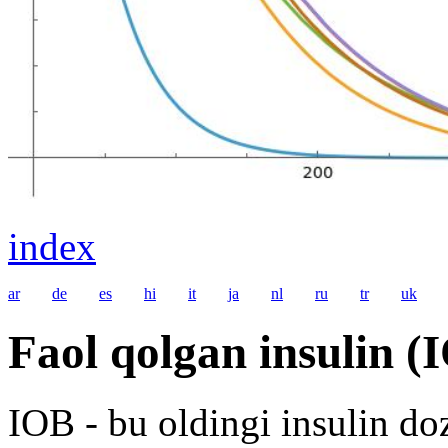
index
ar
de
es
hi
it
ja
nl
ru
tr
uk
Faol qolgan insulin (
IOB - bu oldingi insulin doz