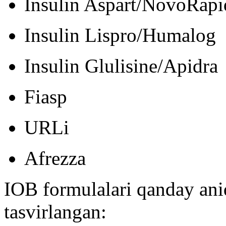
Insulin Aspart/NovoRap
Insulin Lispro/Humalog
Insulin Glulisine/Apidra
Fiasp
URLi
Afrezza
IOB formulalari qanday ani
tasvirlangan: