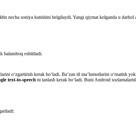
din necha soniya kutishini belgilaydi. Yangi qiymat kelganda u darhol 
k balandroq eshitiladi.
rini o‘zgartirish kerak bo‘ladi. Ba’zan til ma’lumotlarini o‘rnatish yoki
gle text-to-speech
ni tanlash kerak bo‘ladi. Buni Android sozlamalari
ariladi: