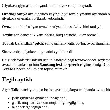
Glyukoza qiymatlari kelganda ularni ovoz chiqarib aytadi.
Oradagi soniyalar
: Juggluco keyingi glyukoza qiymatini aytishdan ol
glyukoza qiymatlari o‘tkazib yuboriladi.
Ovoz
: mumkin bo‘lgan ovozlar ro‘yxatidan so‘zlovchini tanlaydi.
Tezlik
: son qanchalik katta bo‘lsa, nutq shunchalik tez bo‘ladi.
Tovush balandligi / pitch
: son qanchalik katta bo‘lsa, ovoz shunchali
Sinov
: oxirgi glyukoza qiymatini aytib beradi.
Ba’zi telefonlarda ishlashi uchun Android’dagi text-to-speech sozlamala
ovozlarni tanlash uchun
Samsung text-to-speech engine
o‘rniga
Goo
Text-to-Speech bo‘limidan topish mumkin.
Tegib aytish
Agar
Talk touch
yoqilgan bo‘lsa, ayrim joylarga tegilganda ovoz chiq
joriy glyukoza qiymatini bosganda;
grafik nuqtalari va skan nuqtalariga tegilganda;
miqdorlarga tegilganda;