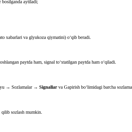
 bosilganda aytiladi;
to xabarlari va glyukoza qiymatini) o‘qib beradi.
boshlangan paytda ham, signal to‘xtatilgan paytda ham o‘qiladi.
enyu → Sozlamalar →
Signallar
va Gapirish bo‘limidagi barcha sozlamala
n qilib sozlash mumkin.