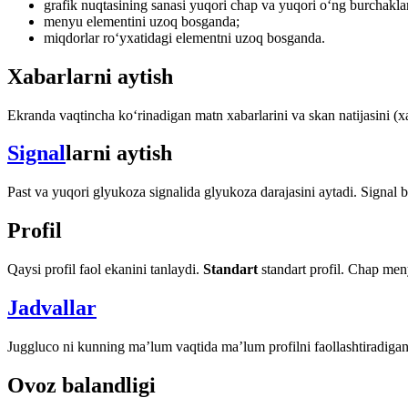
grafik nuqtasining sanasi yuqori chap va yuqori o‘ng burchaklar
menyu elementini uzoq bosganda;
miqdorlar ro‘yxatidagi elementni uzoq bosganda.
Xabarlarni aytish
Ekranda vaqtincha ko‘rinadigan matn xabarlarini va skan natijasini (xa
Signal
larni aytish
Past va yuqori glyukoza signalida glyukoza darajasini aytadi. Signal 
Profil
Qaysi profil faol ekanini tanlaydi.
Standart
standart profil. Chap m
Jadvallar
Juggluco ni kunning ma’lum vaqtida ma’lum profilni faollashtiradiga
Ovoz balandligi