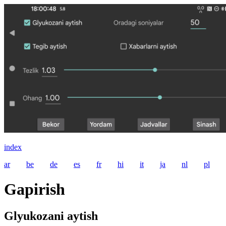
index
ar
be
de
es
fr
hi
it
ja
nl
pl
Gapirish
Glyukozani aytish