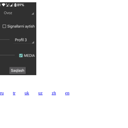
ru
tr
uk
uz
zh
en