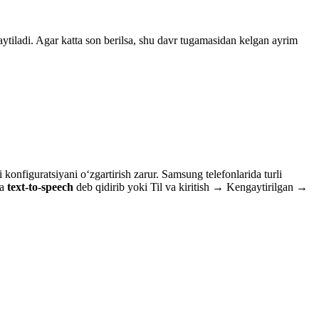
aytiladi. Agar katta son berilsa, shu davr tugamasidan kelgan ayrim
 konfiguratsiyani o‘zgartirish zarur. Samsung telefonlarida turli
da
text-to-speech
deb qidirib yoki Til va kiritish → Kengaytirilgan →