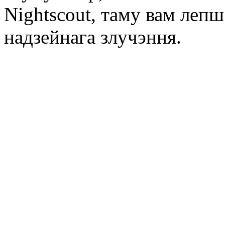
Nightscout, таму вам лепш
надзейнага злучэння.