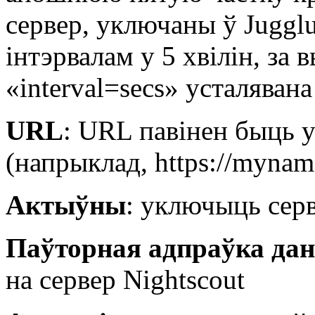
сервер, уключаны ў Jugglu
інтэрвалам у 5 хвілін, за
«interval=secs» усталяван
URL
: URL павінен быць 
(
напрыклад, https://myna
Актыўны
: уключыць сер
Паўторная адпраўка да
на сервер Nightscout