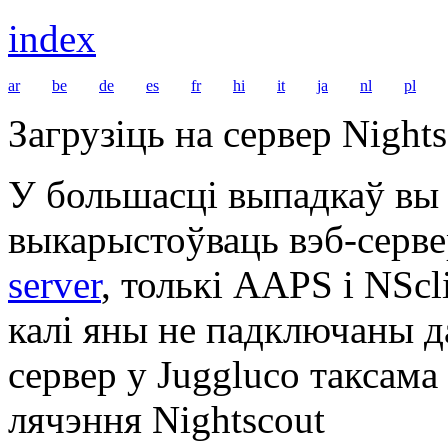
index
ar
be
de
es
fr
hi
it
ja
nl
pl
Загрузіць на сервер Nights
У большасці выпадкаў вы
выкарыстоўваць вэб-серве
server
, толькі AAPS і NSc
калі яны не падключаны д
сервер у Juggluco таксама
лячэння Nightscout