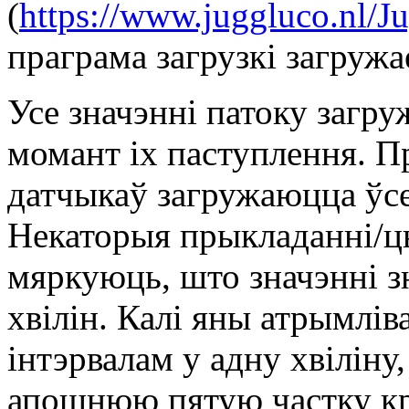
(
https://www.juggluco.nl/J
праграма загрузкі загружа
Усе значэнні патоку загру
момант іх паступлення. П
датчыкаў загружаюцца ўсе
Некаторыя прыкладанні/ц
мяркуюць, што значэнні зн
хвілін. Калі яны атрымлів
інтэрвалам у адну хвіліну
апошнюю пятую частку кр