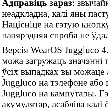
Адправіць зараз
: звычай
неадкладна, калі яны паст
Націсніце на гэтую кнопк
папярэдняя спроба не ўдал
Версія WearOS Juggluco 4.
можа загружаць значэнні 
ўсіх выпадках вы можаце а
Juggluco на тэлефоне або
Juggluco на кампутары. Г
акумулятар, асабліва калі