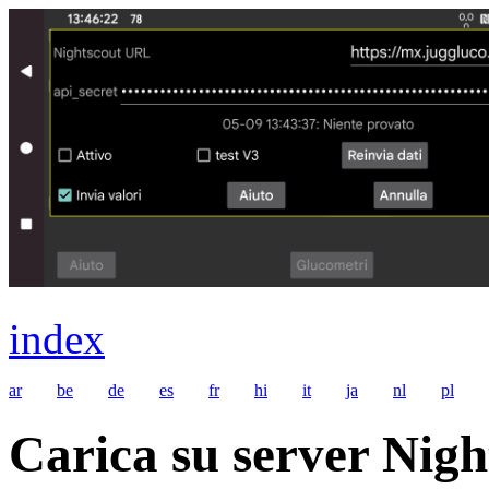
index
ar
be
de
es
fr
hi
it
ja
nl
pl
Carica su server Nigh