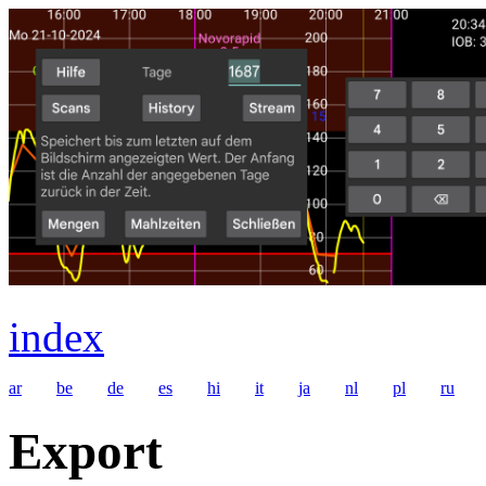
index
ar
be
de
es
hi
it
ja
nl
pl
ru
Export