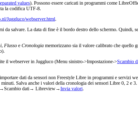
eparated values
). Possono essere caricati in programmi come LibreOffi
ata la codifica UTF-8.
.nl/Juggluco/webserver.html
.
ni da salvare. La data di fine è il bordo destro dello schermo. Quindi, se
i
,
Flusso
e
Cronologia
memorizzano sia il valore calibrato che quello g
o).
amite il webserver in Juggluco (Menu sinistro->Impostazione->
Scambio d
e importare dati da sensori non Freestyle Libre in programmi e servizi 
5 minuti. Salva anche i valori della cronologia dei sensori Libre 0, 2 e 3
one→Scambio dati→ Libreview→
Invia valori
.