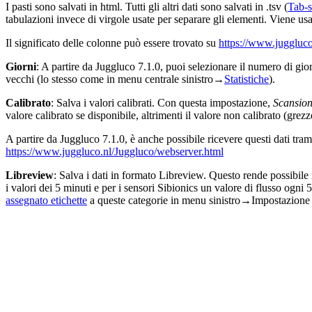
I pasti sono salvati in html. Tutti gli altri dati sono salvati in .tsv (
Tab-s
tabulazioni invece di virgole usate per separare gli elementi. Viene us
Il significato delle colonne può essere trovato su
https://www.juggluco
Giorni
: A partire da Juggluco 7.1.0, puoi selezionare il numero di gior
vecchi (lo stesso come in menu centrale sinistro→
Statistiche
).
Calibrato
: Salva i valori calibrati. Con questa impostazione,
Scansion
valore calibrato se disponibile, altrimenti il valore non calibrato (grezz
A partire da Juggluco 7.1.0, è anche possibile ricevere questi dati tr
https://www.juggluco.nl/Juggluco/webserver.html
Libreview
: Salva i dati in formato Libreview. Questo rende possibil
i valori dei 5 minuti e per i sensori Sibionics un valore di flusso ogni 
assegnato etichette
a queste categorie in menu sinistro→Impostazi