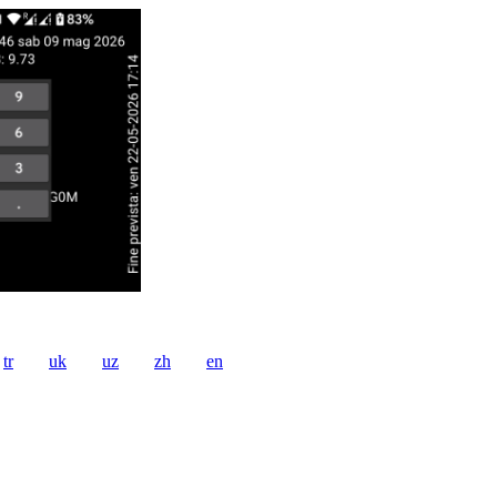
tr
uk
uz
zh
en