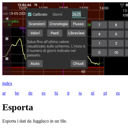
index
ar
be
de
es
hi
it
ja
nl
pl
ru
Esporta
Esporta i dati da Juggluco in un file.