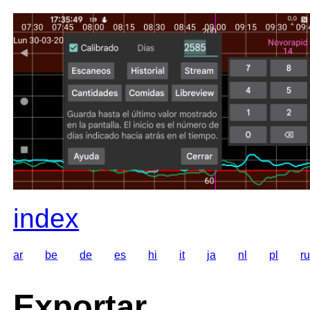
index
ar
be
de
es
hi
it
ja
nl
pl
r
Exportar