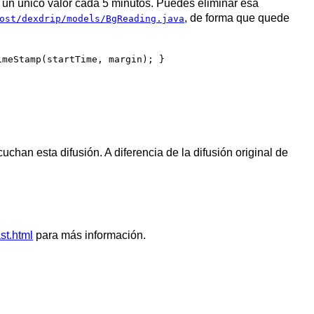
a un único valor cada 5 minutos. Puedes eliminar esa
, de forma que quede
ost/dexdrip/models/BgReading.java
imeStamp(startTime, margin); }
han esta difusión. A diferencia de la difusión original de
st.html
para más información.