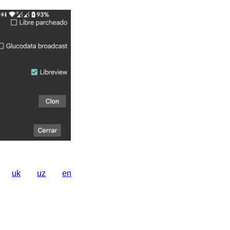
uk
uz
en