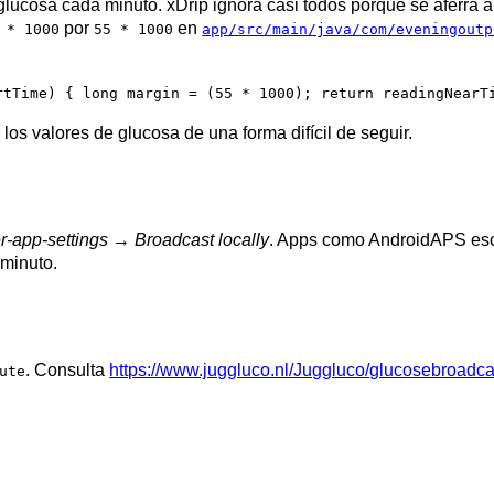
 glucosa cada minuto. xDrip ignora casi todos porque se aferra 
por
en
 * 1000
55 * 1000
app/src/main/java/com/eveningoutp
rtTime) { long margin = (55 * 1000); return readingNearT
los valores de glucosa de una forma difícil de seguir.
er-app-settings → Broadcast locally
. Apps como AndroidAPS escuc
 minuto.
. Consulta
https://www.juggluco.nl/Juggluco/glucosebroadca
ute