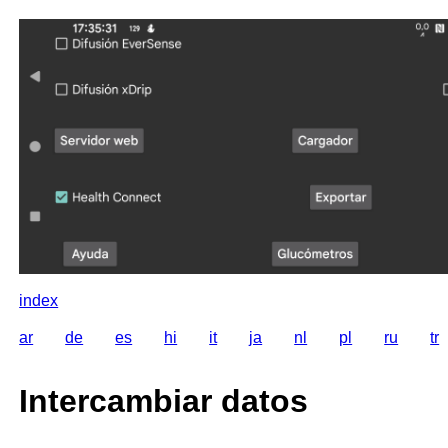
index
ar
de
es
hi
it
ja
nl
pl
ru
tr
Intercambiar datos