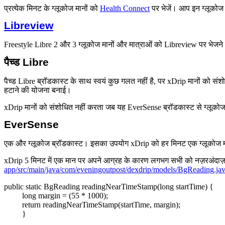
प्रत्येक मिनट के ग्लूकोज मानों को
Health Connect
पर भेजें। आप इन ग्लूकोज 
Libreview
Freestyle Libre 2 और 3 ग्लूकोज मानों और मात्राओं को Libreview पर भेजने 
पैच्ड Libre
पैच्ड Libre ब्रॉडकास्ट के साथ स्वयं कुछ गलत नहीं है, पर xDrip मानों को संशो
हटाने की योजना बनाई।
xDrip मानों को संशोधित नहीं करता जब यह EverSense ब्रॉडकास्ट से ग्लूकोज मा
EverSense
एक और ग्लूकोज ब्रॉडकास्ट। इसका उपयोग xDrip को हर मिनट एक ग्लूकोज म
xDrip 5 मिनट में एक मान पर अपने आग्रह के कारण लगभग सभी को नज़रअंदाज़
app/src/main/java/com/eveningoutpost/dexdrip/models/BgReading.ja
public static BgReading readingNearTimeStamp(long startTime) {
long margin = (55 * 1000);
return readingNearTimeStamp(startTime, margin);
}