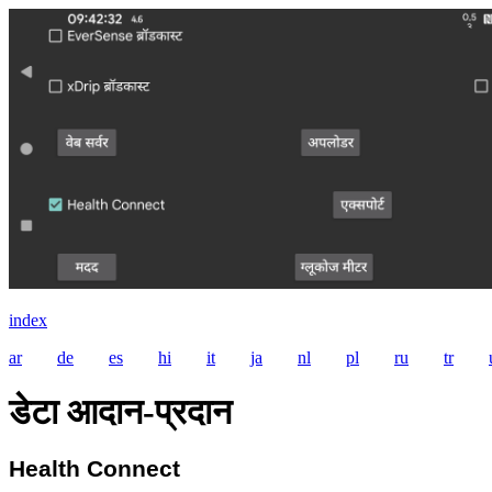
index
ar
de
es
hi
it
ja
nl
pl
ru
tr
डेटा आदान-प्रदान
Health Connect