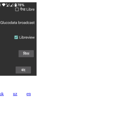
uk
uz
en