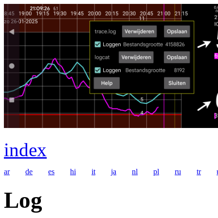
index
ar
de
es
hi
it
ja
nl
pl
ru
tr
Log