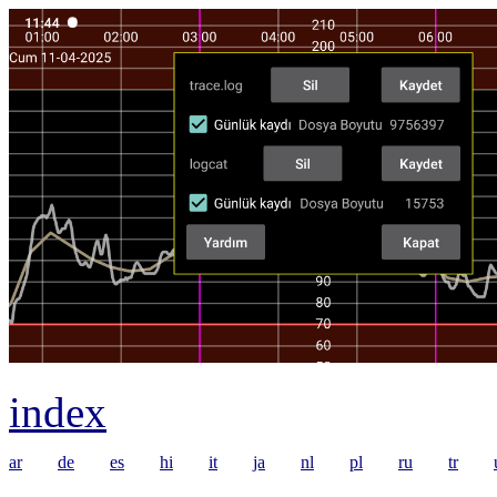
index
ar
de
es
hi
it
ja
nl
pl
ru
tr