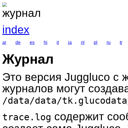
index
ar
de
es
hi
it
ja
nl
pl
ru
tr
Журнал
Это версия Juggluco с
журналов могут создава
/data/data/tk.glucodata
содержит соо
trace.log