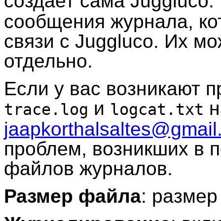
создает сама Juggluco.
сообщения журнала, кот
связи с Juggluco. Их м
отдельно.
Если у вас возникают 
и
н
trace.log
logcat.txt
jaapkorthalsaltes@gmai
проблем, возникших в п
файлов журналов.
Размер файла
: разме