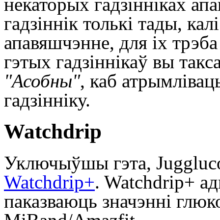
некаторых гадзінніках ап
гадзіннік толькі тады, кал
апавяшчэнне, для іх трэб
гэтых гадзіннікаў вы так
"Асобны"
, каб атрымлівац
гадзінніку.
Watchdrip
Уключыўшы гэта, Juggluco
Watchdrip+
. Watchdrip+ а
паказваюць значэнні глюко