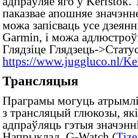
адпраўляе яго ў Kerfstok.
паказвае апошняе значэнне
можа запісваць усе дзеянн
Garmin, і можа адлюстроўв
Глядзіце Глядзець->Стату
https://www.juggluco.nl/Ke
Трансляцыя
Праграмы могуць атрымлів
з трансляцый глюкозы, які
адпраўляць гэтыя значэнні
Напрыклад, G-Watch (
Tiz