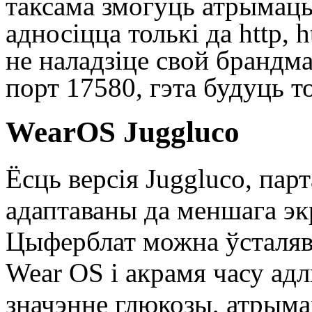
таксама змогуць атрымаць 
адносіцца толькі да http, 
не наладзіце свой брандма
порт 17580, гэта будуць т
WearOS Juggluco
Ёсць версія Juggluco, пар
адаптаваны да меншага эк
Цыферблат можна ўсталяв
Wear OS і акрамя часу ад
значэнне глюкозы, атрыман