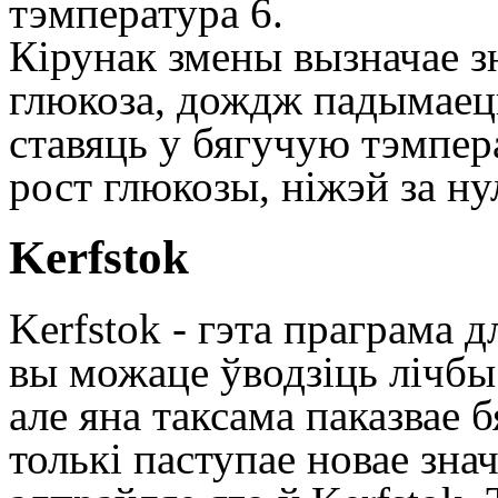
тэмпература 6.
Кірунак змены вызначае зн
глюкоза, дождж падымаецц
ставяць у бягучую тэмпера
рост глюкозы, ніжэй за ну
Kerfstok
Kerfstok - гэта праграма д
вы можаце ўводзіць лічбы 
але яна таксама паказвае 
толькі паступае новае зна