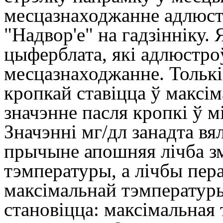
месцазнаходжанне адлюст
"Надвор'е" на гадзінніку.
цыферблата, які адлюстро
месцазнаходжанне. Толькі
кропкай ставіцца ў максі
значэнне пасля кропкі ў 
Значэнні мг/дл занадта вял
прычыне апошняя лічба з
тэмпературы, а лічбы пер
максімальнай тэмпературы
становіцца: максімальная 