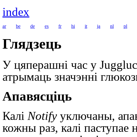
index
ar
be
de
es
fr
hi
it
ja
nl
pl
Глядзець
У цяперашні час у Jugglu
атрымаць значэнні глюкозы
Апавясціць
Калі
Notify
уключаны, апав
кожны раз, калі паступае 