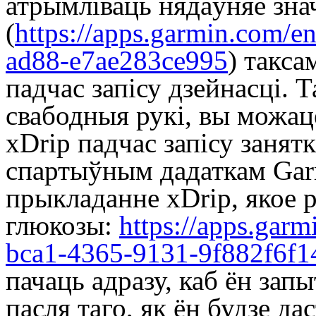
атрымліваць нядаўняе зна
(
https://apps.garmin.com/
ad88-e7ae283ce995
) такс
падчас запісу дзейнасці. Т
свабодныя рукі, вы можац
xDrip падчас запісу занят
спартыўным дадаткам Gar
прыкладанне xDrip, якое 
глюкозы:
https://apps.gar
bca1-4365-9131-9f882f6f1
пачаць адразу, каб ён зап
пасля таго, як ён будзе да