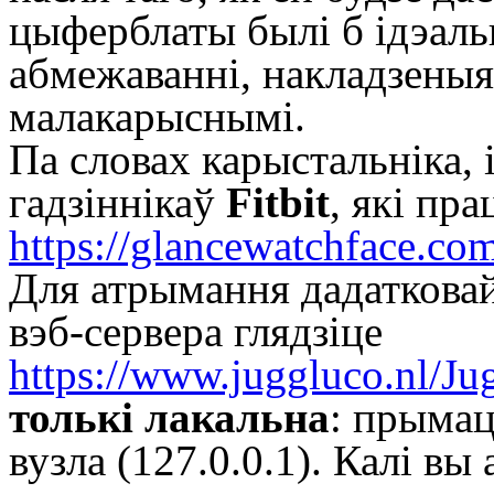
цыферблаты былі б ідэал
абмежаванні, накладзеныя
малакарыснымі.
Па словах карыстальніка, 
гадзіннікаў
Fitbit
, які пра
https://glancewatchface.co
Для атрымання дадатковай
вэб-сервера глядзіце
https://www.juggluco.nl/Ju
толькі лакальна
: прымац
вузла (127.0.0.1). Калі в