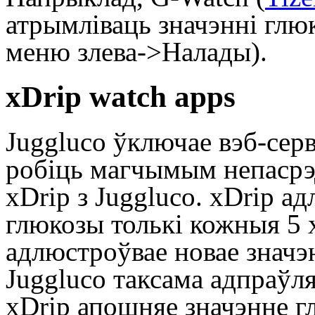
атрымліваць значэнні глюк
меню злева->Налады).
xDrip watch apps
Juggluco ўключае вэб-серв
робіць магчымым непасрэ
xDrip з Juggluco. xDrip а
глюкозы толькі кожныя 5 х
адлюстроўвае новае значэ
Juggluco таксама адпраўля
xDrip апошняе значэнне г