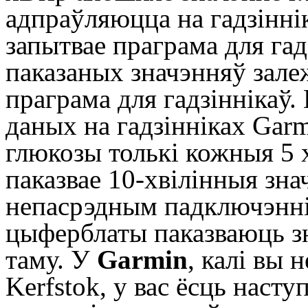
адпраўляюцца на гадзіннік
запытвае праграма для гад
паказаных значэнняў залеж
праграма для гадзіннікаў.
даных на гадзінніках Gar
глюкозы толькі кожныя 5 х
паказвае 10-хвілінныя зн
непасрэдным падключэнні 
цыферблаты паказваюць зн
таму. У
Garmin
, калі вы
Kerfstok, у вас ёсць наст