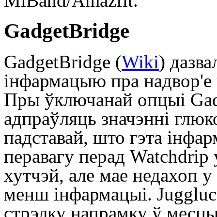
MiBand/Amazfit.
GadgetBridge
GadgetBridge (
Wiki
) дазв
інфармацыю пра надвор'е 
Пры ўключанай опцыі Gadg
адпраўляць значэнні глюк
падставай, што гэта інфар
перавагу перад Watchdrip 
хутчэй, але мае недахоп 
менш інфармацыі. Juggluc
стрэлку напрамку ў месцы