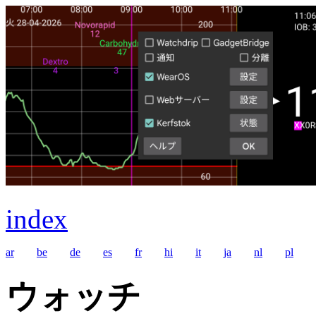
index
ar
be
de
es
fr
hi
it
ja
nl
pl
ウォッチ