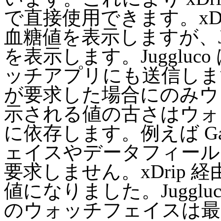
で直接使用できます。xDr
血糖値を表示しますが、Ju
を表示します。Juggluco
ッチアプリにも送信しま
が要求した場合にのみウ
示される値の古さはウォ
に依存します。例えば Ga
ェイスやデータフィール
要求しません。xDrip 
値になりました。Juggl
のウォッチフェイスは最大