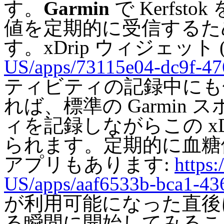
す。
Garmin
で Kerfs
値を定期的に受信するた
す。xDrip ウィジェット 
US/apps/73115e04-dc9f-47
ティビティの記録中にも
れば、標準の Garmin
ィを記録しながらこの x
られます。定期的に血糖値を
アプリもあります:
https:
US/apps/aaf6533b-bca1-43
が利用可能になった直後
る瞬間に開始してみるこ