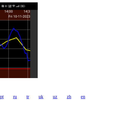
pt
ru
tr
uk
uz
zh
en