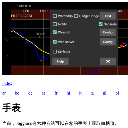
index
ar
be
de
es
fr
hi
it
ja
nl
pl
手表
当前，Juggluco有六种方法可以在您的手表上获取血糖值。