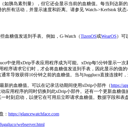
（如胰岛素剂量），但它还会显示当前的血糖值。每当到达新的血糖值时
支持的所有活动，并显示速度和距离。请参见 Watch->Kerfstok 状态
些血糖值发送到手表。例如，G-Watch（
TizenOS
或
WearOS
）可以
接在Juggluco中使用xDrip手表应用程序成为可能。xDrip每5分钟显示
应用程序请求它们时，才会将血糖值发送到手表，因此显示的值的年
这通常导致获得10分钟之前的血糖值。当与Juggluco直接连接
期接收最新的血糖值。可以在记录活动期间使用xDrip小部件（
https://
运动应用程序的同时切换到此xDrip小部件。还有一个更新血糖值的
一时刻启动，以便它在可用后立即请求血糖值。数据字段和表盘将
表盘：
https://glancewatchface.com
/Juggluco/webserver.html