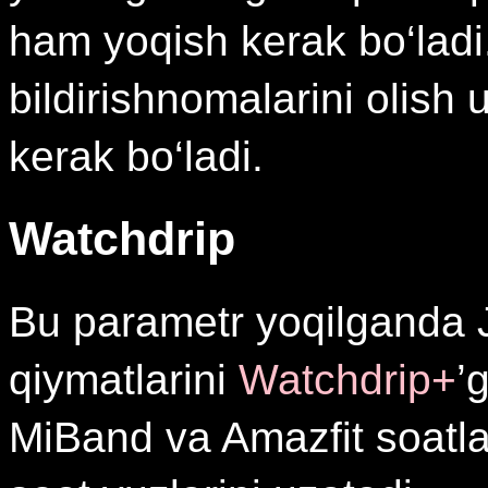
ham yoqish kerak bo‘ladi.
bildirishnomalarini olis
kerak bo‘ladi.
Watchdrip
Bu parametr yoqilganda 
qiymatlarini
Watchdrip+
’
MiBand va Amazfit soatla