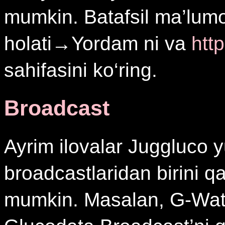
mumkin. Batafsil ma’lum
holati→Yordam ni va
htt
sahifasini ko‘ring.
Broadcast
Ayrim ilovalar Juggluco 
broadcastlaridan birini qa
mumkin. Masalan, G‑Wat