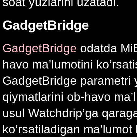
soat yuzlarini uzatadi.
GadgetBridge
GadgetBridge
odatda MiB
havo ma’lumotini ko‘rsati
GadgetBridge parametri 
qiymatlarini ob-havo ma’l
usul Watchdrip’ga qaraga
ko‘rsatiladigan ma’lumot