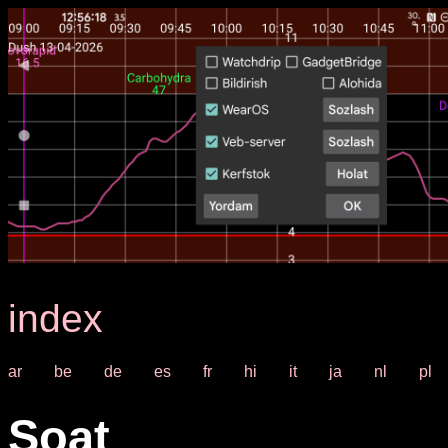
index
ar
be
de
es
fr
hi
it
ja
nl
pl
Soat