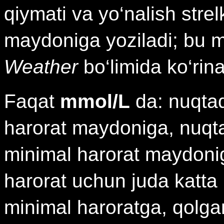
qiymati va yo‘nalish stre
maydoniga yoziladi; bu 
Weather
bo‘limida ko‘rina
Faqat
mmol/L
da: nuqtad
harorat maydoniga, nuqt
minimal harorat maydonig
harorat uchun juda katta
minimal haroratga, qolg