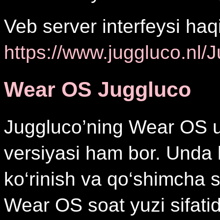
Veb server interfeysi haq
https://www.juggluco.nl/
Wear OS Juggluco
Juggluco’ning Wear OS u
versiyasi ham bor. Unda
ko‘rinish va qo‘shimcha 
Wear OS soat yuzi sifatida