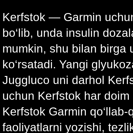
Kerfstok — Garmin uchun 
bo‘lib, unda insulin dozala
mumkin, shu bilan birga 
ko‘rsatadi. Yangi glyukoza
Juggluco uni darhol Kerf
uchun Kerfstok har doim 
Kerfstok Garmin qo‘llab-
faoliyatlarni yozishi, tez