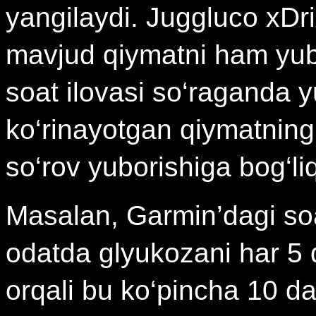
yangilaydi. Juggluco xDri
mavjud qiymatni ham yubo
soat ilovasi so‘raganda 
ko‘rinayotgan qiymatning
so‘rov yuborishiga bog‘liq
Masalan, Garmin’dagi soat
odatda glyukozani har 5 d
orqali bu ko‘pincha 10 da