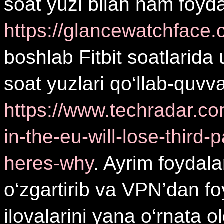
soat yuzi bilan ham foyd
https://glancewatchface
boshlab Fitbit soatlarida 
soat yuzlari qo‘llab-quvv
https://www.techradar.com
in-the-eu-will-lose-third
heres-why
. Ayrim foydal
o‘zgartirib va VPN’dan f
ilovalarini yana o‘rnata o