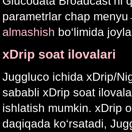
Glucodata Broadcast’ni qa
parametrlar chap meny
almashish
bo‘limida joyl
xDrip soat ilovalari
Juggluco ichida xDrip/Ni
sababli xDrip soat iloval
ishlatish mumkin. xDrip 
daqiqada ko‘rsatadi, Jug