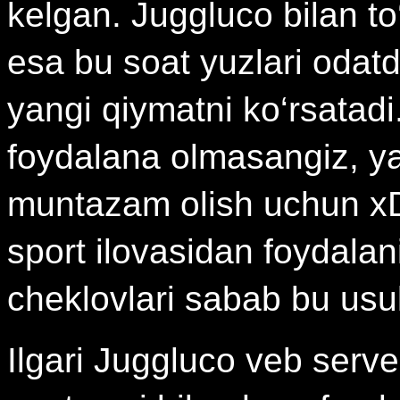
kelgan. Juggluco bilan to
esa bu soat yuzlari odat
yangi qiymatni ko‘rsatad
foydalana olmasangiz, y
muntazam olish uchun xDri
sport ilovasidan foydala
cheklovlari sabab bu us
Ilgari Juggluco veb serve