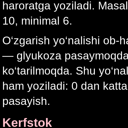
haroratga yoziladi. Mas
10, minimal 6.
O‘zgarish yo‘nalishi ob-h
— glyukoza pasaymoqda,
ko‘tarilmoqda. Shu yo‘na
ham yoziladi: 0 dan katta
pasayish.
Kerfstok