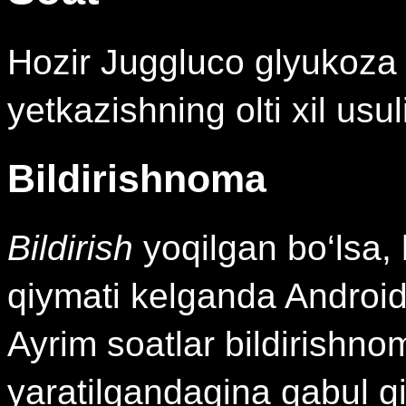
Hozir Juggluco glyukoza 
yetkazishning olti xil usuli
Bildirishnoma
Bildirish
yoqilgan bo‘lsa,
qiymati kelganda Android 
Ayrim soatlar bildirishno
yaratilgandagina qabul qi