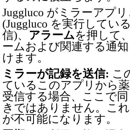
Juggluco がミラー
(Juggluco を実行し
信)、
アラーム
を押して
ームおよび関連する通知
けます。
ミラーが記録を送信:
こ
ているこのアプリから薬
受信する場合、ここで同
きではありません。これ
が不可能になります。