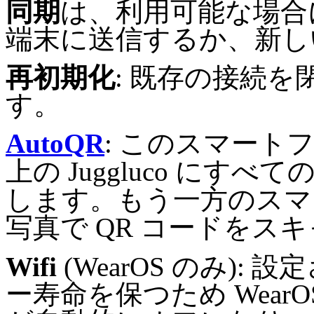
同期
は、利用可能な場合
端末に送信するか、新し
再初期化
: 既存の接続
す。
AutoQR
: このスマート
上の Juggluco に
します。もう一方のスマ
写真で QR コードをス
Wifi
(WearOS のみ)
ー寿命を保つため WearO