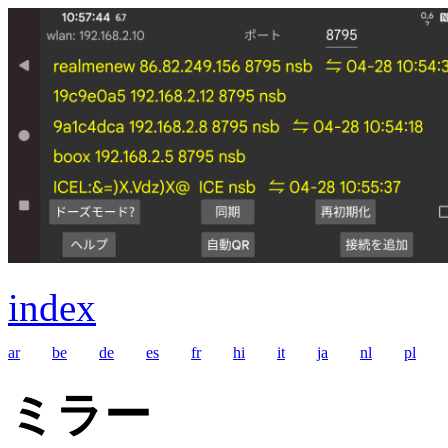
index
ar
be
de
es
fr
hi
it
ja
nl
pl
ミラー