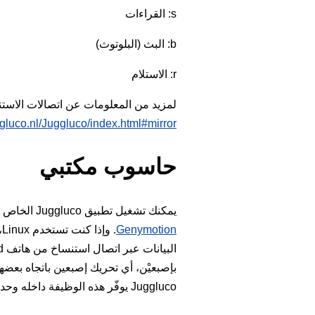
s: القراءات
b: البث (البلوتوث)
r: الاستلام
لمزيد من المعلومات عن اتصالات الاست
gluco.nl/Juggluco/index.html#mirror
حاسوب مكتبي
يمكنك تشغيل تطبيق Juggluco الخاص بـ Android على كمبيوتر يعمل بنظام Windows أو Macintosh أو Linux بمساعدة مُحاكي Android، مثل
Genymotion
. وإذا كنت تستخدم Linux، مثل Ubuntu داخل MS Windows، فيمكنك أيضًا استخدام
Juggluco يوفّر هذه الوظيفة داخله وحده.