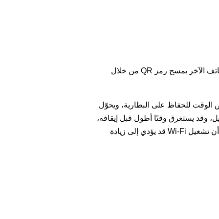
 الخيار مضبوطًا، يقوم WearOS بإيقاف Wi‑Fi تلقائيًا بعد بعض الوقت للحفاظ على البطارية، ويحوّل
لساعة إلى البلوتوث. وعند تشغيله، يُطلب من WearOS إبقاء Wi‑Fi قيد التشغيل، وقد يستغرق وقتًا أطول قبل إيقافه،
لكن قد يحدث الإيقاف رغم ذلك. وعادةً لا تكون هناك حاجة إلى هذا الخيار، كما ترى الجهة المصنِّعة لـ WearOS أن تشغيل Wi‑Fi قد يؤدي إلى زيادة