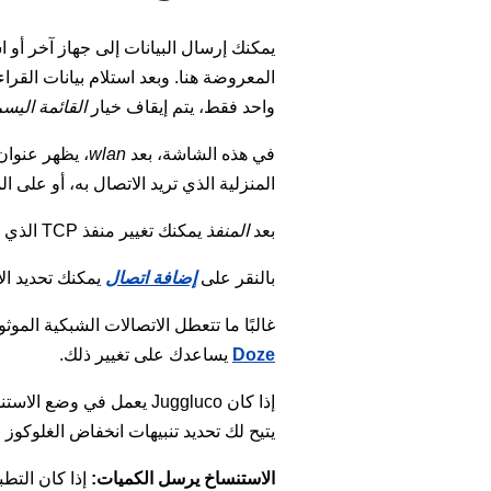
المعروضة هنا. وبعد استلام بيانات القرا
واحد فقط، يتم إيقاف خيار
القائمة الي
في هذه الشاشة، بعد
wlan
المنزلية الذي تريد الاتصال به، أو على ال
بعد
المنفذ
يمكنك تغيير منفذ TCP الذي يستمع عليه هذا التطبيق للاتصالات.
بالنقر على
إضافة اتصال
يمكنك تحديد الأ
غالبًا ما تتعطل الاتصالات الشبكية الموثوقة على Android بسبب أنواع مختلفة من تحسينات البطارية وقيود العمل 
Doze
يساعدك على تغيير ذلك.
إذا كان Juggluco يعمل في وضع الاستنساخ، أي يستقبل قيم الغلوكوز من جهاز آخر يشغّل Juggluco، فيمكنك الضغط على
يتيح لك تحديد تنبيهات انخفاض الغلوكوز 
الاستنساخ يرسل الكميات:
إذا كان التط