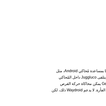
. يتلقى Juggluco داخل المُحاكي
البيانات عبر اتصال استنساخ من هاتف Android متصل بالمستشعر. وفي مُحاكي Android Studio وGenymotion يمكن محاكاة حركة القرص
بإصبعيْن، أي تحريك إصبعين باتجاه بعضهما أو بعيدًا عن بعضهما، بالضغط على مفتاح Control أثناء تحريك مؤشر الفأرة. لا يدعم Waydroid ذلك، لكن