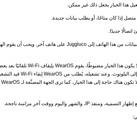
فعيل هذا الخيار يجعل ذلك غير ممكن.
متصل إذا كان متاحًا، أو يطلب بيانات جديدة.
اتصالًا جديدًا.
ى هاتف آخر. ويجب أن يقوم الهاتف الآخر بمسح رمز QR من خلال
(على WearOS فقط): عندما لا يكون هذا
Juggluco الاتصال بين الهاتف وا
 والشهر واليوم ووقت آخر مزامنة ناجحة.
ي: