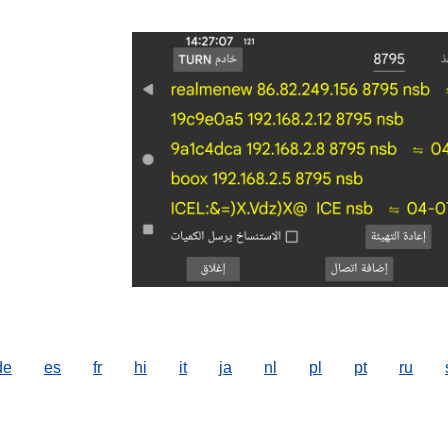
de
es
fr
hi
it
ja
nl
pl
pt
ru