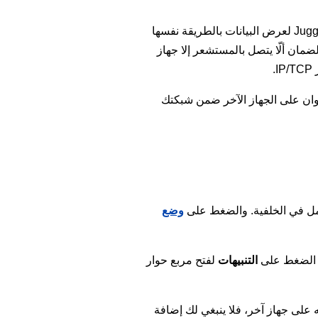
يمكنك إرسال البيانات إلى جهاز آخر أو استقبالها من جهاز آخر. ويمكنك الاتصال بجهاز Android يعمل عليه Juggluco لعرض البيانات بالطريقة نفسها
ضمان ألّا يتصل بالمستشعر إلا جهاز
I.
ا العنوان على الجهاز الآخر ضمن شبكتك
وضع
التنبيهات
لفتح مربع حوار
 على جهاز آخر، فلا ينبغي لك إضافة