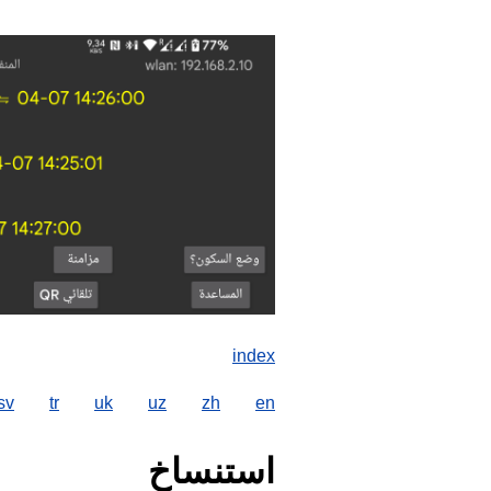
index
sv
tr
uk
uz
zh
en
استنساخ