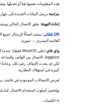
هذه المعلومات نفسها هنا أو تعديلها. وت
مزامنة
يرسل البيانات الجديدة إلى جهاز 
إعادة التهيئة
: يغلق الاتصال الحالي وينشئ 
QR تلقائي
: ينشئ اتصالًا لإرسال جميع البيانات من هذا الهاتف إلى Juggluco عل
القائمة اليسرى → صورة
.
واي فاي
كبيرة في استهلاك البطارية.
تُعرض الاتصالات الموجودة في قائمة، مع إظهار التسمية، ومنفذ IP،
ويُختصر أسلوب استخدام الاتصال كما يل
n: الكميات