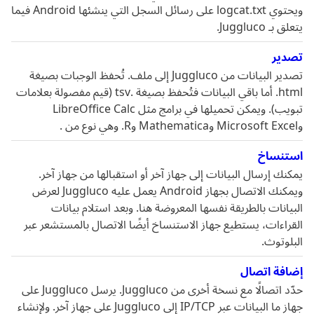
ويحتوي logcat.txt على رسائل السجل التي ينشئها Android فيما
يتعلق بـ Juggluco.
تصدير
تصدير البيانات من Juggluco إلى ملف. تُحفظ الوجبات بصيغة
html. أما باقي البيانات فتُحفظ بصيغة .tsv ‏(قيم مفصولة بعلامات
تبويب). ويمكن تحميلها في برامج مثل LibreOffice Calc
وMicrosoft Excel وMathematica وR. وهي نوع من .
استنساخ
يمكنك إرسال البيانات إلى جهاز آخر أو استقبالها من جهاز آخر.
ويمكنك الاتصال بجهاز Android يعمل عليه Juggluco لعرض
البيانات بالطريقة نفسها المعروضة هنا. وبعد استلام بيانات
القراءات، يستطيع جهاز الاستنساخ أيضًا الاتصال بالمستشعر عبر
البلوتوث.
إضافة اتصال
حدّد اتصالًا مع نسخة أخرى من Juggluco. يرسل Juggluco على
جهاز ما البيانات عبر IP/TCP إلى Juggluco على جهاز آخر. ولإنشاء