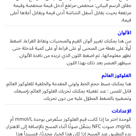
نطاق الرسم البياني: منخفض-مرتفع أدخل قيمة منخفضة وقيمة
مرتفعة بحيث يقابل أسفل الشاشة أدنى قيمة ويقابل أعلاها أعلى
قيمة.
الألوان
من هنا يمكنك تغيير ألوان القيم والمنحنيات ونقاط القراءة. اضغط
أولًا على نقطة من المنحنى أو على قراءة أو على كمية مُدخلة حتى
تظهر معلوماتها، ثم اضغط اللون الذي تريده من نافذة الألوان.
سيظهر العنصر بعد ذلك بهذا اللون.
الغلوكوز العائم
هنا يمكنك ضبط حجم الخط ولوني المقدمة والخلفية للغلوكوز العائم.
قابل للمس : عند تفعيله يمكنك تحريك الغلوكوز العائم بإصبعك
وتصغيره بالضغط المطوّل عليه من دون تحريك.
الإعدادات
الوحدة اختر ما إذا كانت قيم الغلوكوز ستُعرض بوحدة mmol/L أم
mg/dL. صوت NFC يشغّل صوتًا أثناء المسح بالإضافة إلى الاهتزاز.
بدء التطبيق عند المسح إذا كان هذا الخيار محددًا، فسيبدأ هذا