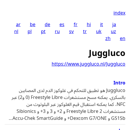
index
ar
be
de
es
fr
hi
it
ja
nl
pl
pt
ru
sv
tr
uk
uz
zh
en
Juggluco
https://www.juggluco.nl/Juggluco
Intro
Juggluco هو تطبيق للتحكم في غلوكوز الدم لدى المصابين
بالسكري. يمكنه مسح مستشعرات Freestyle Libre (0 و2) عبر
NFC، كما يمكنه استقبال قيم الغلوكوز عبر البلوتوث من
مستشعرات Freestyle Libre 2 و 2+ و 3 و 3+ و Sibionics
GS1Sb و Dexcom G7/ONE+ و Accu-Chek SmartGuide…