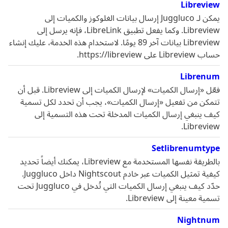
Libreview
يمكن لـ Juggluco إرسال بيانات الغلوكوز والكميات إلى
Libreview. وكما يفعل تطبيق LibreLink، فإنه يرسل إلى
Libreview بيانات آخر 89 يومًا. لاستخدام هذه الخدمة، عليك إنشاء
حساب Libreview على https://libreview.
Librenum
فعّل «إرسال الكميات» لإرسال الكميات إلى Libreview. قبل أن
تتمكن من تفعيل «إرسال الكميات»، يجب أن تحدد لكل تسمية
كيف ينبغي إرسال الكميات المدخلة تحت هذه التسمية إلى
Libreview.
Setlibrenumtype
بالطريقة نفسها المستخدمة مع Libreview، يمكنك أيضاً تحديد
كيفية تمثيل الكميات عبر خادم Nightscout داخل Juggluco.
حدّد كيف ينبغي إرسال الكميات التي تُدخل في Juggluco تحت
تسمية معينة إلى Libreview.
Nightnum