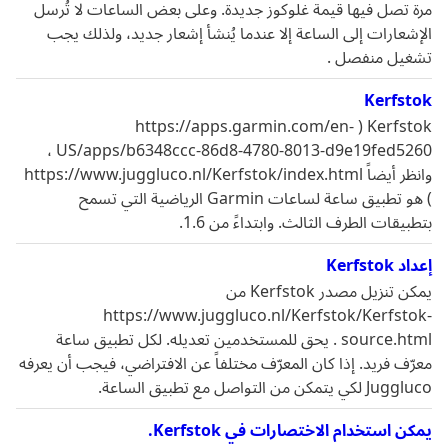
مرة تصل فيها قيمة غلوكوز جديدة. وعلى بعض الساعات لا تُرسل
الإشعارات إلى الساعة إلا عندما يُنشأ إشعار جديد، ولذلك يجب
تشغيل منفصل .
Kerfstok
Kerfstok ‏( https://apps.garmin.com/en-
US/apps/b6348ccc-86d8-4780-8013-d9e19fed5260 ،
وانظر أيضاً https://www.juggluco.nl/Kerfstok/index.html
) هو تطبيق ساعة لساعات Garmin الرياضية التي تسمح
بتطبيقات الطرف الثالث. وابتداءً من 1.6.
إعداد Kerfstok
يمكن تنزيل مصدر Kerfstok من
https://www.juggluco.nl/Kerfstok/Kerfstok-
source.html . يحق للمستخدمين تعديله. لكل تطبيق ساعة
معرّف فريد. إذا كان المعرّف مختلفاً عن الافتراضي، فيجب أن يعرفه
Juggluco لكي يتمكن من التواصل مع تطبيق الساعة.
يمكن استخدام الاختصارات في Kerfstok.