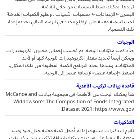
تريدها. يمكنك ضبط التسميات من خلال القائمة
اليسرى←الإعدادات← تسميات الكميات . وتظهر الكميات المُدخلة
تحت تسمية معينة على ارتفاع محدد في الرسم البياني يحدده إعداد
تلك التسمية.
الوجبات
حدّد كمية مكوّنات الوجبة، ثم يُحسب إجمالي محتوى الكربوهيدرات.
ويمكن أيضاً تحديد مقدار الكربوهيدرات للوجبة كلها أو لأحد
المكوّنات، وعندها يحدد البرنامج الكمية المطلوبة من ذلك المكوّن.
اضغط «إضافة عنصر» لإضافة عنصر إلى الوجبة.
قاعدة بيانات تركيب الأغذية
هنا يمكنك البحث عن الأطعمة في مجموعة بيانات McCance and
Widdowson’s The Composition of Foods Integrated
Dataset 2021: https://www.gov.
التذكيرات
تقوم التذكيرات بتنبيهك إذا لم تُدخل كمية معيّنة خلال فترة زمنية
معيّنة. بالضغط على «جديد» يمكنك إضافة تذكير جديد. حدّد وقت