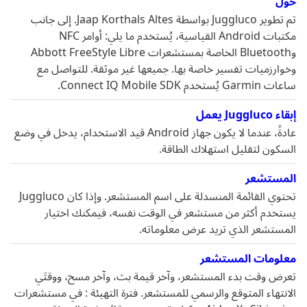
حول
تم تطوير Juggluco بواسطة Jaap Korthals Altes. إلى جانب
مكتبات Android القياسية، يُستخدم ما يلي: أوامر NFC
وBluetooth الخاصة بمستشعرات Abbott FreeStyle Libre
وخوارزميات تفسير خاصة بها. جميعها غير موثقة. للتواصل مع
ساعات Garmin يُستخدم Connect IQ Mobile SDK.
إبقاء Juggluco يعمل
عادةً، عندما لا يكون جهاز Android قيد الاستخدام، يدخل في وضع
السكون لتقليل استهلاك الطاقة.
المستشعر
تحتوي القائمة المنسدلة على اسم المستشعر. وإذا كان Juggluco
يستخدم أكثر من مستشعر في الوقت نفسه، فيمكنك اختيار
المستشعر الذي تريد عرض معلوماته.
معلومات المستشعر
تعرض وقت بدء المستشعر، وآخر قيمة بث، وآخر مسح، ووقتَي
الانتهاء المتوقع والرسمي للمستشعر. فترة التهيئة : في مستشعرات