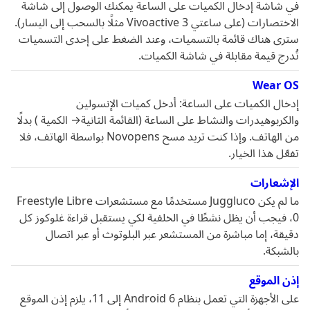
في شاشة إدخال الكميات على الساعة يمكنك الوصول إلى شاشة
الاختصارات (على ساعتي Vivoactive 3 مثلًا بالسحب إلى اليسار).
سترى هناك قائمة بالتسميات، وعند الضغط على إحدى التسميات
تُدرج قيمة مقابلة في شاشة الكميات.
Wear OS
إدخال الكميات على الساعة: أدخل كميات الإنسولين
والكربوهيدرات والنشاط على الساعة (القائمة الثانية→ الكمية ) بدلًا
من الهاتف. وإذا كنت تريد مسح Novopens بواسطة الهاتف، فلا
تفعّل هذا الخيار.
الإشعارات
ما لم يكن Juggluco مستخدمًا مع مستشعرات Freestyle Libre
0، فيجب أن يظل نشطًا في الخلفية لكي يستقبل قراءة غلوكوز كل
دقيقة، إما مباشرة من المستشعر عبر البلوتوث أو عبر اتصال
بالشبكة.
إذن الموقع
على الأجهزة التي تعمل بنظام Android 6 إلى 11، يلزم إذن الموقع