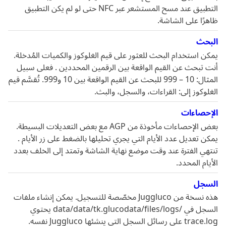
التطبيق عند مسح المستشعر عبر NFC حتى لو لم يكن التطبيق
ظاهرًا على الشاشة.
البحث
يمكن استخدام البحث للعثور على قيم الغلوكوز والكميات المُدخلة.
أنت تبحث عن القيم الواقعة بين الرقمين المحددين . فعلى سبيل
المثال: 10 – 999 للبحث عن القيم الواقعة بين 10 و999. تُقسَّم قيم
الغلوكوز إلى: القراءات، والسجل، والبث.
الإحصاءات
بعض الإحصاءات مأخوذة من AGP مع بعض التعديلات البسيطة.
يمكن تعديل عدد الأيام التي يجري تحليلها بالضغط على زر الأيام .
تنتهي الفترة عند وقت موضع نهاية الشاشة وتمتد إلى الخلف بعدد
الأيام المحدد.
السجل
هذه نسخة من Juggluco مخصّصة للتسجيل. يمكن إنشاء ملفات
السجل في /data/data/tk.glucodata/files/logs يحتوي
trace.log على رسائل السجل التي ينشئها Juggluco نفسه.