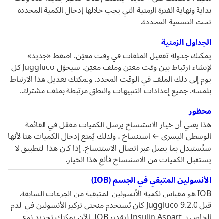
بداية ونهاية الفترة الزمنية التي يجب خلالها إدخال الكمية المحددة
تحت التسمية المحددة.
الجداول الزمنية
يمكنك جدولة تفعيل الملفات في وقت معيّن. اضغط «جديد»
لإنشاء ارتباط بين وقت معيّن وملف معيّن. سيحوّل Juggluco كل
يوم إلى ذلك الملف في الوقت المحدد. ويمكنك تعديل هذا الارتباط
بلمسه. جميع إعدادات التنبيهات والنطق مرتبطة بملف مشترك.
محظور
هذا يعني أن خيار الاستنساخ يرسل الكميات مفعّل في القائمة
الوسطى اليسرى ← استنساخ ، ولذلك يُمنع إدخال الكميات هنا لأنها
ستُستبدل بما يصل عبر اتصال الاستنساخ. إذا كان هذا التطبيق لا
يستقبل الكميات من الاستنساخ فألغِ هذا الخيار.
الأنسولين المتبقي في الجسم (IOB)
IOB هو مقياس لكمية الأنسولين المتبقية من الجرعات السابقة.
قبل Juggluco 9.2.0 كان يُستخدم منحنى تركيز الأنسولين في الدم
الخاص بـ Insulin Aspart لتقدير IOB. الآن يمكنك تحديد نوع