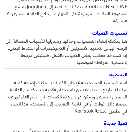
Contour Next ONE، فيمكنك إضافته إلى Juggluco بمسح
مصفوفة البيانات الموجودة على الجهاز من خلال القائمة اليسرى ←
«صورة».
تسميات الكميات
هنا يمكنك إنشاء التسميات وحذفها وتعديلها للكميات المضافة إلى
الرسم البياني لتحديد الأنسولين أو الكربوهيدرات أو النشاط البدني.
إذا كنت قد حفظت بعض الكميات بالفعل، فستبقى مرتبطة
بالتسمية الموافقة لموضعها.
التسمية:
اسم التسمية المستخدمة لإدخال الكميات. يمكنك إضافة كمية
مرتبطة بتاريخ ووقت معيّنين باستخدام «كمية جديدة» من القائمة
الوسطى اليسرى. ويمكن عرض هذه الكميات في رسم الغلوكوز عند
موضع ذلك الوقت أو في قائمة. التقريب إلى: يُستخدم هذا الخيار
في تطبيق الساعة Kerfstok.
كمية جديدة
باستخدام كمية جديدة يمكنك إدخال كميات مرتبطة بأي تسمية