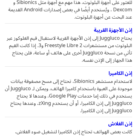
للعثور على أجهزة البلوتوث. هذا مهم مع أجهزة مثل Sibionics و
Dexcom ، ويُستخدم أيضًا في بعض إصدارات Android القديمة
عند البحث عن أجهزة البلوتوث.
إذن الأجهزة القريبة
يحتاج Juggluco إلى إذن الأجهزة القريبة لاستقبال قيم الغلوكوز عبر
البلوتوث من مستشعرات Freestyle Libre 2 و3. إذا كانت القيم
تأتي من نسخة Juggluco أخرى على هاتف أو ساعة، فلن يحتاج
هذا الجهاز إلى الإذن نفسه.
إذن الكاميرا
لاستخدام مستشعر Sibionics، تحتاج إلى مسح مصفوفة بيانات
موجودة على العبوة باستخدام كاميرا الهاتف. ويمكن لـ Juggluco أن
يستخدم في ذلك إما خدمات Google Play، وعندها لا يحتاج
Juggluco إلى إذن الكاميرا، أو أن يستخدم zXing، وعندها يحتاج
Juggluco إلى إذن الكاميرا.
إذن الفلاش
كانت بعض الهواتف تحتاج إذن الكاميرا لتشغيل ضوء الفلاش،