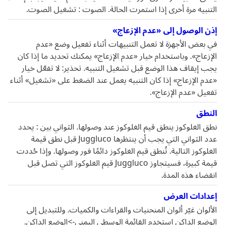
التنبيه مرة أخرى إذا استمرت الحالة. الصوت : تشغيل الصوت.
إذن الوصول إلى «عدم الإزعاج»
في بعض الأجهزة لا تعمل التنبيهات أثناء تفعيل وضع «عدم
الإزعاج». وباستخدام خيار «عدم الإزعاج» يمكنك تحديد ما إذا كان
يجب إيقاف هذا الوضع قبل تشغيل التنبيه. تحذير: لا تفعّل خيار
«عدم الإزعاج» إذا كان التنبيه يعمل عند الضغط على «تشغيل» أثناء
تفعيل «عدم الإزعاج».
النطق
نطق الغلوكوز ينطق قيم الغلوكوز عند وصولها. الثواني بين : يحدد
عدد الثواني التي يجب أن ينتظرها Juggluco قبل نطق قيمة
الغلوكوز التالية. تُنطق قيم الغلوكوز دائمًا فور وصولها. وإذا حُددت
قيمة كبيرة، فسيتجاوز Juggluco قيم الغلوكوز التي تصل قبل
انقضاء هذه المدة.
إعدادات العرض
الألوان غيّر ألوان المنحنيات والقراءات والكميات. وللتبديل إلى
الوضع الداكن استخدم القائمة الوسطى اليمنى->الوضع الداكن.