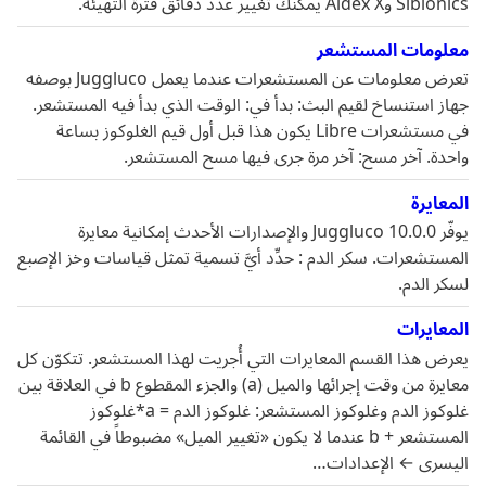
Sibionics وAidex X يمكنك تغيير عدد دقائق فترة التهيئة.
معلومات المستشعر
تعرض معلومات عن المستشعرات عندما يعمل Juggluco بوصفه
جهاز استنساخ لقيم البث: بدأ في: الوقت الذي بدأ فيه المستشعر.
في مستشعرات Libre يكون هذا قبل أول قيم الغلوكوز بساعة
واحدة. آخر مسح: آخر مرة جرى فيها مسح المستشعر.
المعايرة
يوفّر Juggluco 10.0.0 والإصدارات الأحدث إمكانية معايرة
المستشعرات. سكر الدم : حدِّد أيَّ تسمية تمثل قياسات وخز الإصبع
لسكر الدم.
المعايرات
يعرض هذا القسم المعايرات التي أُجريت لهذا المستشعر. تتكوّن كل
معايرة من وقت إجرائها والميل (a) والجزء المقطوع b في العلاقة بين
غلوكوز الدم وغلوكوز المستشعر: غلوكوز الدم = a*غلوكوز
المستشعر + b عندما لا يكون «تغيير الميل» مضبوطاً في القائمة
اليسرى ← الإعدادات…