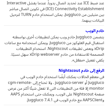
عند ضبط ICE عند تحديد اتصال يدوياً. عندما يفشل Interactive
Connectivity Establishment ‏(ICE) في تكوين اتصال مباشر
بين مثيلين من Juggluco، يمكن استخدام خادم TURN لترحيل
البيانات بينهما.
خادم الويب
يتضمن Juggluco خادم ويب يمكن لتطبيقات أخرى بواسطته
استقبال قيم الغلوكوز من Juggluco. ويمكن استخدامه مع ساعات
xDrip وبعض تطبيقات Nightscout. استخدام التطبيقات
المصممة للاستفادة من خادم xDrip webserver سهل نسبيًا.
يكفي تفعيل «مفعّل».
الرفع إلى خادم Nightscout
في معظم الحالات يمكنك أيضًا استخدام خادم الويب في
Juggluco أو juggluco-server . ولا تحتاج إلى cgm-remote-
monitor إلا قلة من التطبيقات التي لا تفعل شيئًا أكثر من عرض
صفحة Nightscout على الويب. ويمكنك حتى استخدام AAPS
وAAPSClient مع خادم الويب في Juggluco 7.4.1.