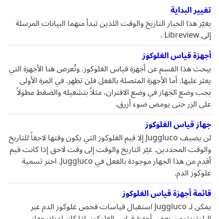
تغيير البداية
يغيّر هذا الخيار التاريخ والوقت اللذين تبدأ منهما البيانات المرسلة
إلى Libreview .
أجهزة قياس الغلوكوز
يبحث هذا القسم عن أجهزة قياس الغلوكوز. وتُعرض هنا الأجهزة التي
يعثر عليها. أما الأجهزة المتصلة بالفعل فلن تظهر. في المرة الأولى
يجب وضع الجهاز في وضع الاقتران، مثلاً بتشغيله والضغط مطولاً
على الزر حتى يومض ضوء أزرق.
جهاز قياس الغلوكوز
لن يضيف Juggluco إلا قيم الغلوكوز التي يكون وقتها لاحقاً للتاريخ
والوقت المحددين. غيّر التاريخ والوقت إلى وقت لاحق إذا كانت قيم
أقدم من هذا الجهاز موجودة بالفعل في Juggluco. اختر تسمية
غلوكوز الدم.
قائمة أجهزة قياس الغلوكوز
يمكن لـ Juggluco استقبال قياسات فحص غلوكوز الدم عبر
البلوتوث من بعض أجهزة قياس الغلوكوز. إذا كان لديك جهاز