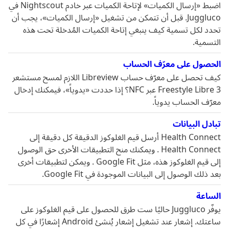
اضبط «إرسال الكميات» لإتاحة الكميات عبر خادم Nightscout في
Juggluco. قبل أن تتمكن من تشغيل «إرسال الكميات»، يجب أن
تحدد لكل تسمية كيف ينبغي إتاحة الكميات المُدخلة تحت هذه
التسمية.
الحصول على معرّف الحساب
كيف تحصل على معرّف حساب Libreview اللازم لمسح مستشعر
Freestyle Libre 3 عبر NFC؟ إذا حددت «يدوياً»، فيمكنك إدخال
معرّف الحساب يدوياً.
تبادل البيانات
Health Connect أرسل قيم الغلوكوز الدقيقة كل دقيقة إلى
Health Connect . ويمكنك منح التطبيقات الأخرى حق الوصول
إلى قيم الغلوكوز هذه، مثل Google Fit . ويمكن لتطبيقات أخرى
بعد ذلك الوصول إلى البيانات الموجودة في Google Fit.
الساعة
يوفّر Juggluco حاليًا ست طرق للحصول على قيم الغلوكوز على
ساعتك. إشعار عند تشغيل إشعار يُنشئ Android إشعارًا في كل