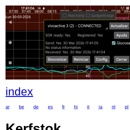
index
ar
be
de
es
fr
hi
it
ja
nl
pl
Kerfstok