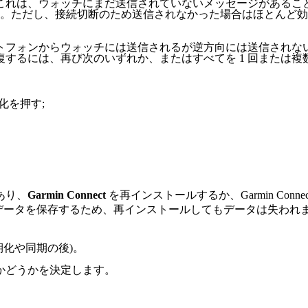
これは、ウォッチにまだ送信されていないメッセージがあるこ
。ただし、接続切断のため送信されなかった場合はほとんど
トフォンからウォッチには送信されるが逆方向には送信されな
するには、再び次のいずれか、またはすべてを 1 回または複
期化を押す;
あり、
Garmin Connect
を再インストールするか、Garmin Co
サーバーにデータを保存するため、再インストールしてもデータは失
期化や同期の後)。
かどうかを決定します。