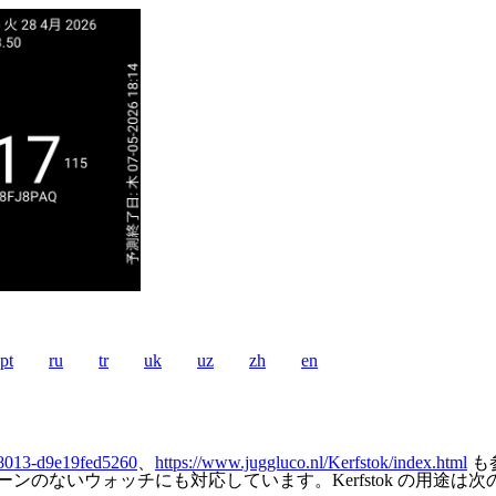
pt
ru
tr
uk
uz
zh
en
-8013-d9e19fed5260
、
https://www.juggluco.nl/Kerfstok/index.html
も
ーンのないウォッチにも対応しています。Kerfstok の用途は次