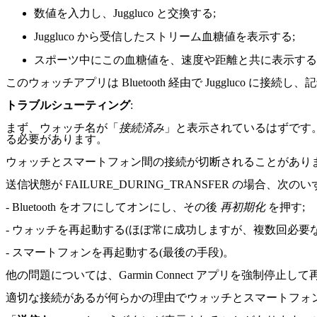
数値を入力し、Juggluco と交換する;
Juggluco から受信したストリーム血糖値を表示する;
スポーツ中にこの血糖値を、速度や距離と共に表示する。アク
このウォッチアプリは Bluetooth 経由で Juggluco 
トラブルシューティング
:
まず、ウォッチ名が「
接続済み
」と表示されているはずです。表示
る必要があります。
ウォッチとスマートフォン間の接続が切断されることがあり
送信状態が FAILURE_DURING_TRANSFER の場合、
- Bluetooth をオフにしてオンにし、その後
再初期化
を押す;
- ウォッチを再起動する(ほぼ常に成功しますが、複数回必要な
- スマートフォンを再起動する(最後の手段)。
他の問題については、Garmin Connect アプリを強制停
適切な接続があるが何らかの理由でウォッチとスマートフォ