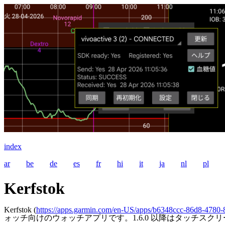
index
ar
be
de
es
fr
hi
it
ja
nl
pl
Kerfstok
Kerfstok (
https://apps.garmin.com/en-US/apps/b6348ccc-86d8-4780
ォッチ向けのウォッチアプリです。1.6.0 以降はタッチスクリ