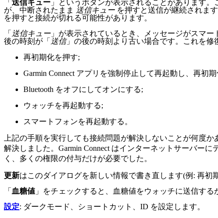
「
送信キュー
」というボタンが表示されることがあります。
が、中断されたまま
送信キュー
を押すと送信が継続されます
を押すと接続が切れる可能性があります。
「
送信キュー
」が表示されているとき、メッセージがスマー
後の時刻が「
送信
」の後の時刻より古い場合です。これを修復
再初期化を押す;
Garmin Connect アプリを強制停止して再起動し、再初
Bluetooth をオフにしてオンにする;
ウォッチを再起動する;
スマートフォンを再起動する。
上記の手順を実行しても接続問題が解決しないことが何度か
解決しました。Garmin Connect はインターネット
く、多くの権限の付与だけが必要でした。
更新
はこのダイアログを新しい情報で書き直します(例: 再初
「
血糖値
」をチェックすると、血糖値をウォッチに送信する
設定
: ダークモード、ショートカット、ID を設定します。