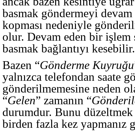
ancak bazen kesintiye uğra
basmak göndermeyi devam et
kopması nedeniyle gönderi
olur. Devam eden bir işlem 
basmak bağlantıyı kesebilir.
Bazen “
Gönderme
K
uyruğu
yalnızca telefondan saate g
gönderilmemesine neden olan
“
Gelen
” zamanın “
Gönderil
durumdur. Bunu düzeltmek iç
birden fazla kez yapmanız g