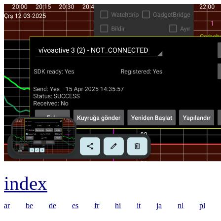
index
ar
be
de
es
fr
hi
it
ja
nl
pl