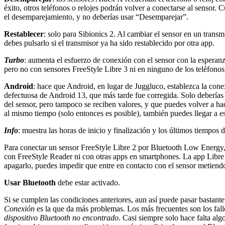
éxito, otros teléfonos o relojes podrán volver a conectarse al senso
el desemparejamiento, y no deberías usar “Desemparejar”.
Restablecer
: solo para Sibionics 2. Al cambiar el sensor en un tran
debes pulsarlo si el transmisor ya ha sido restablecido por otra app.
Turbo
: aumenta el esfuerzo de conexión con el sensor con la espera
pero no con sensores FreeStyle Libre 3 ni en ninguno de los teléfonos
Android
: hace que Android, en lugar de Juggluco, establezca la cone
defectuosa de Android 13, que más tarde fue corregida. Solo deberías 
del sensor, pero tampoco se reciben valores, y que puedes volver a 
al mismo tiempo (solo entonces es posible), también puedes llegar a e
Info
: muestra las horas de inicio y finalización y los últimos tiempos
Para conectar un sensor FreeStyle Libre 2 por Bluetooth Low Energy, 
con FreeStyle Reader ni con otras apps en smartphones. La app Libre d
apagarlo, puedes impedir que entre en contacto con el sensor metiendo
Usar Bluetooth
debe estar activado.
Si se cumplen las condiciones anteriores, aun así puede pasar bastant
Conexión
es la que da más problemas. Los más frecuentes son los fal
dispositivo Bluetooth no encontrado
. Casi siempre solo hace falta al