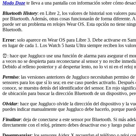
Modo Doze
te lleva a una pantalla con información sobre cómo desac
Bluetooth History
: en Libre 2, los valores de historial son valores p
por Bluetooth. Además, otras cosas funcionarán de forma diferente. A 
puede ser un problema en relojes Wear OS. Esta opción no tiene ningú
Bluetooth.
Error
: solo aparece en Wear OS para Libre 3. Debe activarse en Sams
en lugar de cada 1. Los Watch 5 hasta Ultra siempre reciben los valor
⏰: hace que Juggluco use una función de alarma para asegurar el mo
a veces no se despierta para reconectarse al sensor y no recibe inm
Debido al relleno posterior y al despertar lento, no lo vi ni en el reloj
Permiso
: las versiones anteriores de Juggluco necesitaban permiso de 
sensores para los que sí lo sea; en ese caso puedes activarlo. Después 
conoce, se muestra detrás del identificador del sensor. En rojo signi
de ubicación para buscar la dirección Bluetooth de un dispositivo, per
Olvidar
:
hace que Juggluco olvide la dirección del dispositivo y la v
puedes indicar manualmente que Juggluco debe hacerlo, porque puede 
Finalizar
: deja de conectarse a este sensor por Bluetooth. Si más adel
directamente con el reloj, primero debes desactivar eso y luego pulsar
Desemparejar
: los sensores Aidex X recuerdan el teléfono o reloj co