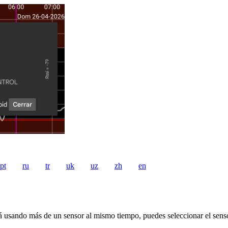
pt
ru
tr
uk
uz
zh
en
tá usando más de un sensor al mismo tiempo, puedes seleccionar el senso