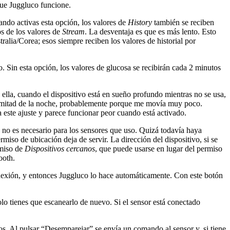
que Juggluco funcione.
uando activas esta opción, los valores de
History
también se reciben
os de los valores de
Stream
. La desventaja es que es más lento. Esto
lia/Corea; esos siempre reciben los valores de historial por
 Sin esta opción, los valores de glucosa se recibirán cada 2 minutos
a, cuando el dispositivo está en sueño profundo mientras no se usa,
en mitad de la noche, probablemente porque me movía muy poco.
ita este ajuste y parece funcionar peor cuando está activado.
ya no es necesario para los sensores que uso. Quizá todavía haya
rmiso de ubicación deja de servir. La dirección del dispositivo, si se
rmiso de
Dispositivos cercanos
, que puede usarse en lugar del permiso
ooth.
conexión, y entonces Juggluco lo hace automáticamente. Con este botón
olo tienes que escanearlo de nuevo. Si el sensor está conectado
vos. Al pulsar “Desemparejar” se envía un comando al sensor y, si tiene