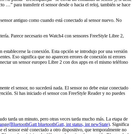
…” para transferir el sensor desde o hacia el reloj, también se hace
al sensor antiguo como cuando está conectado al sensor nuevo. No
ería. Parece necesario en Watch4 con sensores FreeStyle Libre 2,
n establecerse la conexión. Esta opción se introdujo por una versión
entes. Eso significa que no aparecen errores de conexión ni errores
onectar un sensor europeo Libre 2 con dos apps en el mismo teléfono
ente el sensor, no sucederá nada. El sensor no debe estar conectado
ención. Si has iniciado el sensor con FreeStyle Reader y no puedes
enudo tarda un minuto, pero otras veces tarda mucho más. La etapa de
ge(BluetoothGatt bluetoothGatt, int status, int newState)
. Significa
ue el sensor esté conectado a otro dispositivo, que temporalmente no