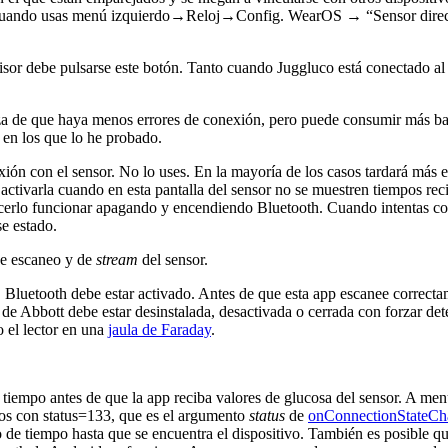
r. Cuando usas menú izquierdo→Reloj→Config. WearOS → “Sensor directo 
smisor debe pulsarse este botón. Tanto cuando Juggluco está conectado 
nza de que haya menos errores de conexión, pero puede consumir más bat
 en los que lo he probado.
xión con el sensor. No lo uses. En la mayoría de los casos tardará más e
activarla cuando en esta pantalla del sensor no se muestren tiempos reci
hacerlo funcionar apagando y encendiendo Bluetooth. Cuando intentas c
se estado.
 de escaneo y de
stream
del sensor.
Bluetooth debe estar activado. Antes de que esta app escanee correctam
e Abbott debe estar desinstalada, desactivada o cerrada con forzar det
 el lector en una
jaula de Faraday
.
e tiempo antes de que la app reciba valores de glucosa del sensor. A m
los con status=133, que es el argumento
status
de
onConnectionStateChan
go de tiempo hasta que se encuentra el dispositivo. También es posible q