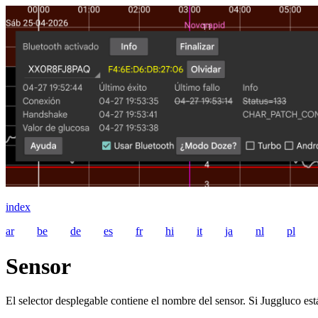
index
ar
be
de
es
fr
hi
it
ja
nl
pl
Sensor
El selector desplegable contiene el nombre del sensor. Si Juggluco es