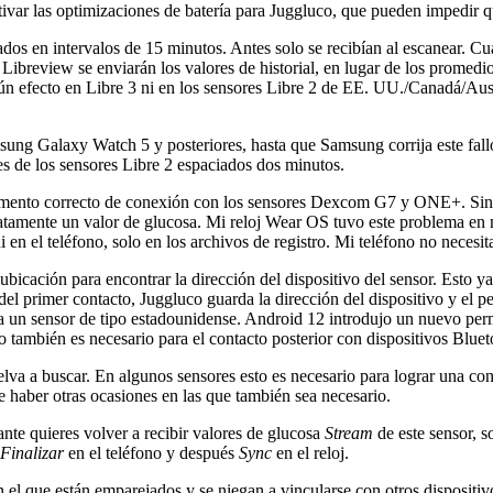
tivar las optimizaciones de batería para Juggluco, que pueden impedir 
asados en intervalos de 15 minutos. Antes solo se recibían al escanear. C
Libreview se enviarán los valores de historial, en lugar de los promedi
n efecto en Libre 3 ni en los sensores Libre 2 de EE. UU./Canadá/Austra
ung Galaxy Watch 5 y posteriores, hasta que Samsung corrija este fallo.
es de los sensores Libre 2 espaciados dos minutos.
mento correcto de conexión con los sensores Dexcom G7 y ONE+. Sin ell
ediatamente un valor de glucosa. Mi reloj Wear OS tuvo este problema 
 ni en el teléfono, solo en los archivos de registro. Mi teléfono no neces
ubicación para encontrar la dirección del dispositivo del sensor. Esto 
del primer contacto, Juggluco guarda la dirección del dispositivo y el pe
fica un sensor de tipo estadounidense. Android 12 introdujo un nuevo pe
o también es necesario para el contacto posterior con dispositivos Bluet
uelva a buscar. En algunos sensores esto es necesario para lograr una 
haber otras ocasiones en las que también sea necesario.
ante quieres volver a recibir valores de glucosa
Stream
de este sensor, s
Finalizar
en el teléfono y después
Sync
en el reloj.
n el que están emparejados y se niegan a vincularse con otros dispositi