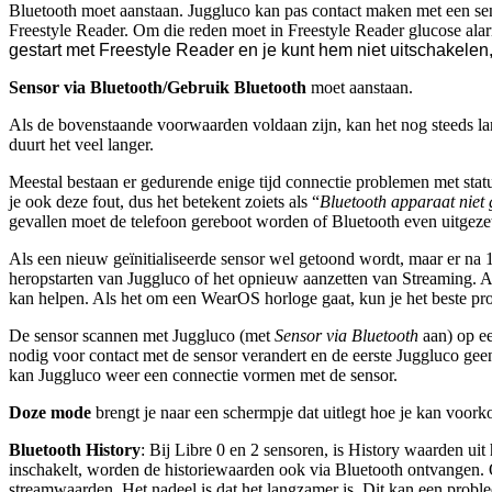
Bluetooth moet aanstaan. Juggluco kan pas contact maken met een sens
Freestyle Reader. Om die reden moet in Freestyle Reader glucose ala
gestart met Freestyle Reader en je kunt hem niet uitschakelen
Sensor via Bluetooth/Gebruik Bluetooth
moet aanstaan.
Als de bovenstaande voorwaarden voldaan zijn, kan het nog steeds la
duurt het veel langer.
Meestal bestaan er gedurende enige tijd connectie problemen met stat
je ook deze fout, dus het betekent zoiets als “
Bluetooth apparaat niet
gevallen moet de telefoon gereboot worden of Bluetooth even uitgeze
Als een nieuw geïnitialiseerde sensor wel getoond wordt, maar er na 
heropstarten van Juggluco of het opnieuw aanzetten van Streaming. Als 
kan helpen. Als het om een WearOS horloge gaat, kun je het beste pr
De sensor scannen met Juggluco (met
Sensor via Bluetooth
aan) op ee
nodig voor contact met de sensor verandert en de eerste Juggluco ge
kan Juggluco weer een connectie vormen met de sensor.
Doze mode
brengt je naar een schermpje dat uitlegt hoe je kan voo
Bluetooth History
: Bij Libre 0 en 2 sensoren, is History waarden u
inschakelt, worden de historiewaarden ook via Bluetooth ontvangen.
streamwaarden. Het nadeel is dat het langzamer is. Dit kan een probl