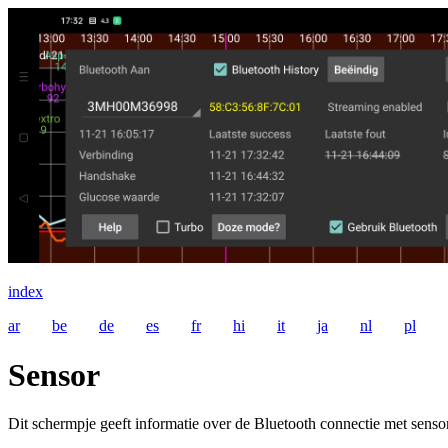
index
ar
be
de
es
fr
hi
it
ja
nl
pl
Sensor
Dit schermpje geeft informatie over de Bluetooth connectie met sen