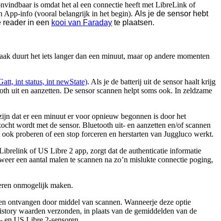
nvindbaar is omdat het al een connectie heeft met LibreLink of
n App-info (vooral belangrijk in het begin).
Als je de sensor hebt
e reader in een
kooi van Faraday
te plaatsen.
aak duurt het iets langer dan een minuut, maar op andere momenten
t, int status, int newState)
. Als je de batterij uit de sensor haalt krijg
oth uit en aanzetten. De sensor scannen helpt soms ook. In zeldzame
zijn dat er een minuut er voor opnieuw begonnen is door het
ezocht wordt met de sensor. Bluetooth uit- en aanzetten en/of scannen
ook proberen of een stop forceren en herstarten van Juggluco werkt.
Librelink of US Libre 2 app, zorgt dat de authenticatie informatie
weer een aantal malen te scannen na zo’n mislukte connectie poging,
neren onmogelijk maken.
leen ontvangen door middel van scannen. Wanneerje deze optie
istory waarden verzonden, in plaats van de gemiddelden van de
3- en US Libre 2-sensoren.