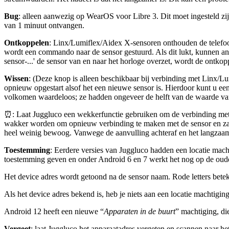
Bug
: alleen aanwezig op WearOS voor Libre 3. Dit moet ingesteld z
van 1 minuut ontvangen.
Ontkoppelen
: Linx/Lumiflex/Aidex X-sensoren onthouden de telefoo
wordt een commando naar de sensor gestuurd. Als dit lukt, kunnen 
sensor-...' de sensor van en naar het horloge overzet, wordt de ontkop
Wissen
: (Deze knop is alleen beschikbaar bij verbinding met Linx/
opnieuw opgestart alsof het een nieuwe sensor is. Hierdoor kunt u e
volkomen waardeloos; ze hadden ongeveer de helft van de waarde van d
⏰
: Laat Juggluco een wekkerfunctie gebruiken om de verbinding m
wakker worden om opnieuw verbinding te maken met de sensor en zal 
heel weinig bewoog. Vanwege de aanvulling achteraf en het langzaam o
Toestemming
: Eerdere versies van Juggluco hadden een locatie mach
toestemming geven en onder Android 6 en 7 werkt het nog op de oud
Het device adres wordt getoond na de sensor naam. Rode letters beteke
Als het device adres bekend is, heb je niets aan een locatie machtiging
Android 12 heeft een nieuwe “
Apparaten in de buurt
”
machtiging, die
Vergeet
: laat Juggluco het apparaatadres vergeten en scannen naar h