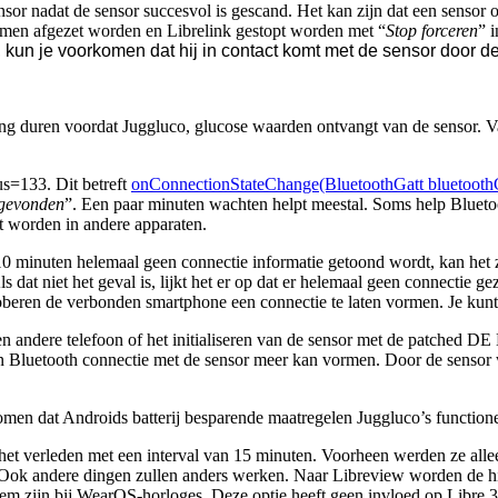
or nadat de sensor succesvol is gescand. Het kan zijn dat een sensor o
rmen afgezet worden en Librelink gestopt worden met “
Stop forceren
”
i
, kun je voorkomen dat hij in contact komt met de sensor door d
ng duren voordat Juggluco, glucose waarden ontvangt van de sensor. V
us=133. Dit betreft
onConnectionStateChange(BluetoothGatt bluetoothGat
 gevonden
”
. Een paar minuten wachten helpt meestal. Soms help Blueto
t worden in andere apparaten.
10 minuten helemaal geen connectie informatie getoond wordt, kan het 
dat niet het geval is, lijkt het er op dat er helemaal geen connectie g
oberen de verbonden smartphone een connectie te laten vormen. Je kunt 
n andere telefoon of het initialiseren van de sensor met de patched DE 
en Bluetooth connectie met de sensor meer kan vormen. Door de sensor 
rkomen dat Androids batterij besparende maatregelen Juggluco’s functio
it het verleden met een interval van 15 minuten. Voorheen werden ze al
 Ook andere dingen zullen anders werken. Naar Libreview worden de h
eem zijn bij WearOS-horloges. Deze optie heeft geen invloed op Libre 