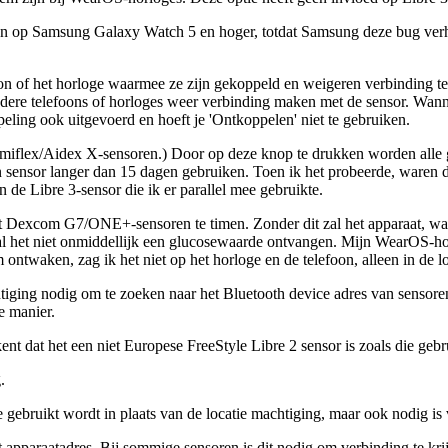
ijn op Samsung Galaxy Watch 5 en hoger, totdat Samsung deze bug ver
n of het horloge waarmee ze zijn gekoppeld en weigeren verbinding t
andere telefoons of horloges weer verbinding maken met de sensor. W
peling ook uitgevoerd en hoeft je 'Ontkoppelen' niet te gebruiken.
Lumiflex/Aidex X-sensoren.) Door op deze knop te drukken worden alle
en sensor langer dan 15 dagen gebruiken. Toen ik het probeerde, ware
e Libre 3-sensor die ik er parallel mee gebruikte.
et Dexcom G7/
ONE+
-sensoren te timen. Zonder dit zal het apparaat, wa
het niet onmiddellijk een glucosewaarde ontvangen. Mijn WearOS-horl
ntwaken, zag ik het niet op het horloge en de telefoon, alleen in de l
tiging nodig om te zoeken naar het Bluetooth device adres van sensoren.
e manier.
nt dat het een niet Europese FreeStyle Libre 2 sensor is zoals die gebr
.
 gebruikt wordt in plaats van de locatie machtiging, maar ook nodig is 
et apparaatadres. Bij sommige sensoren is dit nodig om verbinding te 