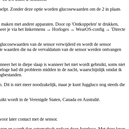
helpt. Zonder deze optie worden glucosewaarden om de 2 in plaats
e maken met andere apparaten. Door op 'Ontkoppelen' te drukken,
anneer je via het linkermenu → Horloges → WearOS-config → 'Directe
 glucosewaarden van de sensor verwijderd en wordt de sensor
n de waarden die na de vervaldatum van de sensor werden ontvangen
nneer het in diepe slaap is wanneer het niet wordt gebruikt, soms niet
oge had dit probleem midden in de nacht, waarschijnlijk omdat ik
ogbestanden.
 Dit is niet meer noodzakelijk, maar je kunt Juggluco nog steeds die
uikt wordt in de Verenigde Staten, Canada en Australië.
voor later contact met de sensor.
krijgen en wordt dan automatisch gedaan door Juggluco. Met deze knop