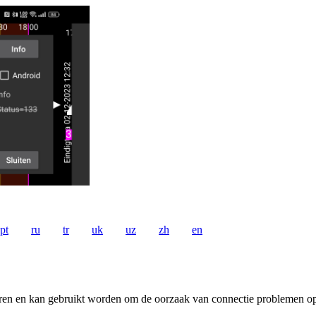
pt
ru
tr
uk
uz
zh
en
soren en kan gebruikt worden om de oorzaak van connectie problemen op