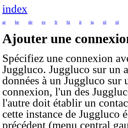
index
ar
be
de
es
fr
hi
it
ja
nl
pl
Ajouter une connexio
Spécifiez une connexion ave
Juggluco. Juggluco sur un a
données à un Juggluco sur u
connexion, l'un des Juggluco
l'autre doit établir un conta
cette instance de Juggluco é
précédent (menu central gau