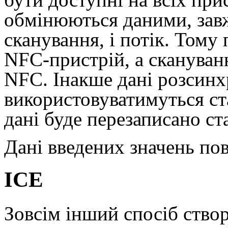
обмінюються даними, зав
сканування, і потік. Тому 
NFC-пристрій, а скануван
NFC. Інакше дані розсинх
використовуватимуться ста
дані буде перезаписано ст
Дані введених значень по
ICE
Зовсім інший спосіб ство