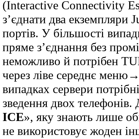
(Interactive Connectivity E
з’єднати два екземпляри J
портів. У більшості випа
пряме з’єднання без промі
неможливо й потрібен TU
через ліве середнє мен
випадках сервери потрібн
зведення двох телефонів. 
ICE
», яку знають лише об
не використовує жоден ін