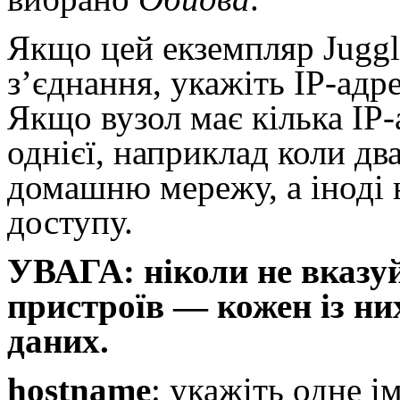
Якщо цей екземпляр Juggl
з’єднання, укажіть IP-адре
Якщо вузол має кілька IP-
однієї, наприклад коли два
домашню мережу, а іноді 
доступу.
УВАГА: ніколи не вказуй
пристроїв — кожен із н
даних.
hostname
: укажіть одне і