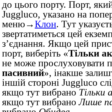
до цього порту. Порт, як
Juggluco, указано на попе
меню→
Клон
. Тут указуєт
звертатиметься цей екземп
з’єднання. Якщо цей прис
порт, виберіть «
Тільки а
не може прослуховувати по
пасивний
», інакше залиш
іншій стороні Juggluco сл
якщо тут вибрано
Тільки 
якщо тут вибрано
Лише
п
вибрано
Обидва
.