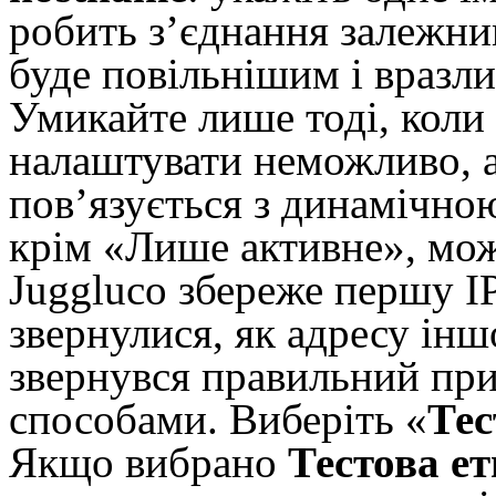
робить з’єднання залежни
буде повільнішим і вразл
Умикайте лише тоді, коли
налаштувати неможливо, а
пов’язується з динамічно
крім «Лише активне», мож
Juggluco збереже першу IP
звернулися, як адресу інш
звернувся правильний при
способами. Виберіть «
Тес
Якщо вибрано
Тестова е