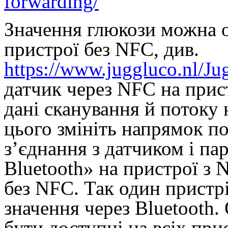
forwarding/
Значення глюкози можна о
пристрої без NFC, див.
https://www.juggluco.nl/Ju
датчик через NFC на прист
дані сканування й потоку 
цього змініть напрямок по
з’єднання з датчиком і па
Bluetooth» на пристрої з 
без NFC. Так один пристр
значення через Bluetooth.
бути доступні на всіх при