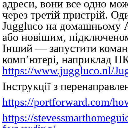
адреси, вони все одно мо
через третій пристрій. Од
Juggluco на домашньому A
або новішим, підключеном
Інший — запустити коман
комп’ютері, наприклад П
https://www.juggluco.nl/Ju
Інструкції з перенаправле
https://portforward.com/ho
https://stevessmarthomegui