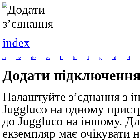
index
ar
be
de
es
fr
hi
it
ja
nl
pl
Додати підключенн
Налаштуйте з’єднання з і
Juggluco на одному пристр
до Juggluco на іншому. Д
екземпляр має очікувати 