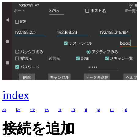
index
ar
be
de
es
fr
hi
it
ja
nl
pl
接続を追加