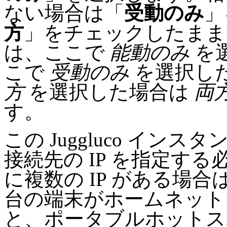
ない場合は「
受動のみ
」
方
」をチェックしたままにし
は、ここで
能動のみ
を
こで
受動のみ
を選択し
方
を選択した場合は
両
す。
この Juggluco イ
接続先の IP を指定す
に複数の IP がある場
台の端末がホームネット
と、ポータブルホットス