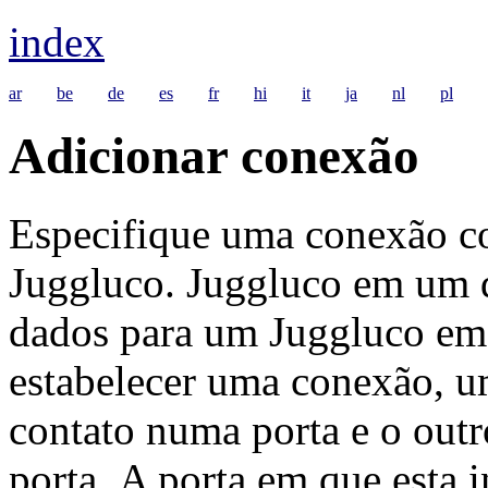
index
ar
be
de
es
fr
hi
it
ja
nl
pl
Adicionar conexão
Especifique uma conexão co
Juggluco. Juggluco em um d
dados para um Juggluco em 
estabelecer uma conexão, u
contato numa porta e o outr
porta. A porta em que esta 