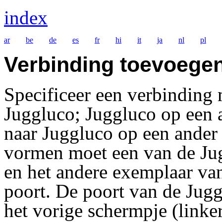
index
ar
be
de
es
fr
hi
it
ja
nl
pl
Verbinding toevoege
Specificeer een verbinding
Juggluco; Juggluco op een 
naar Juggluco op een ander
vormen moet een van de Jug
en het andere exemplaar va
poort. De poort van de Jugg
het vorige schermpje (link