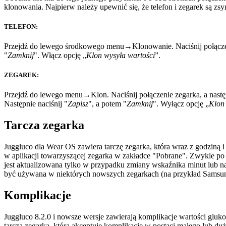
klonowania. Najpierw należy upewnić się, że telefon i zegarek są z
TELEFON:
Przejdź do lewego środkowego menu→Klonowanie. Naciśnij połączen
"
Zamknij
". Włącz opcję „
Klon wysyła wartości
”.
ZEGAREK:
Przejdź do lewego menu→Klon. Naciśnij połączenie zegarka, a nastę
Następnie naciśnij "
Zapisz
", a potem "
Zamknij
". Wyłącz opcję „
Klon 
Tarcza zegarka
Juggluco dla Wear OS zawiera tarczę zegarka, która wraz z godziną 
w aplikacji towarzyszącej zegarka w zakładce "Pobrane". Zwykle po
jest aktualizowana tylko w przypadku zmiany wskaźnika minut lub na
być używana w niektórych nowszych zegarkach (na przykład Samsung 
Komplikacje
Juggluco 8.2.0 i nowsze wersje zawierają komplikacje wartości gluk
tarczą zegarka, która akceptuje komplikacje w postaci małego lub du