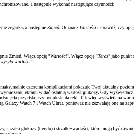
synchronizowane, a następnie wykonać następujące czynności:
ie zegarka, a następnie
Zmień
. Odznacz
Wartości
i sprawdź, czy opc
pnie Zmień. Włącz opcję "
Wartości
". Włącz opcję "
Teraz
" jako punkt 
wysyła wartości
”.
i maksymalnie czterema komplikacjami pokazuje Twój aktualny poziom g
 wybudzeniu ekranu widać ostatnią wartość glukozy. Gdy wyświetlacz 
ciśnięcia przycisku czy podniesienia ręki. Tak więc wyświetlana wart
Galaxy Watch 7 i Watch Ultra), ponieważ nie zezwalają one na zapro
ozy, strzałki glukozy (trendu) i strzałki+wartości, które mogą być r
żego obrazu.