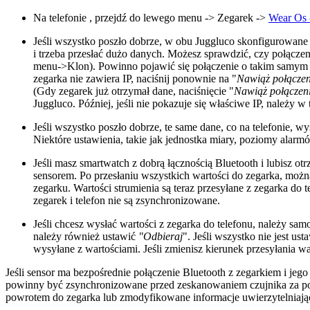
Na telefonie , przejdź do lewego menu -> Zegarek ->
Wear Os 
Jeśli wszystko poszło dobrze, w obu Juggluco skonfigurowane je
i trzeba przesłać dużo danych. Możesz sprawdzić, czy połąc
menu->Klon). Powinno pojawić się połączenie o takim samym id
zegarka nie zawiera IP, naciśnij ponownie na "
Nawiąż połączen
(Gdy zegarek już otrzymał dane, naciśnięcie "
Nawiąż połączeni
Juggluco. Później, jeśli nie pokazuje się właściwe IP, należy
Jeśli wszystko poszło dobrze, te same dane, co na telefonie, 
Niektóre ustawienia, takie jak jednostka miary, poziomy ala
Jeśli masz smartwatch z dobrą łącznością Bluetooth i lubisz 
sensorem. Po przesłaniu wszystkich wartości do zegarka, moż
zegarku. Wartości strumienia są teraz przesyłane z zegarka 
zegarek i telefon nie są zsynchronizowane.
Jeśli chcesz wysłać wartości z zegarka do telefonu, należy s
należy również ustawić
"Odbieraj
". Jeśli wszystko nie jest us
wysyłane z wartościami. Jeśli zmienisz kierunek przesyłania war
Jeśli sensor ma bezpośrednie połączenie Bluetooth z zegarkiem i jeg
powinny być zsynchronizowane przed zeskanowaniem czujnika za pom
powrotem do zegarka lub zmodyfikowane informacje uwierzytelniają