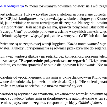
-> Konfiguracja
W menu rozwijanym powinien pojawić się Twój zegare
st połączenie TCP i wszystkie dane z telefonu są przesyłane do zegarka
zenie TCP jest skonfigurowane, sprawdzając w oknie dialogowym Klono
, jakie widnieje w menu rozwijanym dla zegarka. Na zegarku powinno z
ie z zegarkiem
". Jeśli nadal go nie ma, sprawdź połączenie Bluetooth 
e z zegarkiem
" powoduje ponowne wysłanie wszystkich danych, więc
 w telefonie wyłączyć i włączyć połączenie zewnętrzne (WIFI lub dane 
wyświetlane są na zegarkowej wersji Juggluco. Każda nowa wartość stęż
rmów stęż. glukozy i przypomnienia są również przekazywane do zega
otrzymywać wartości glukozy na zegarku bez konieczności noszenia tel
na zaznaczyć
"Bezpośrednie połączenie sensor-zegarek"
. Dzięki tem
do telefonu, co można sprawdzić w oknie dialogowym Klonowania. Nie 
amodzielnie odwrócić kierunek wysyłania w oknie dialogowym Klonowani
tawione dokładnie tak, jak trzeba, to nie działa. Opcja "Nie zmieniaj w
tości z zegarka na telefon, nie możesz zmienić etykiet.
o wartości są wysyłane do smartfona, zeskanowane wartości powinny by
ocą Juggluco (ustawienia są skonfigurowane automatycznie w ten sp
ce nie są wysyłane do zegarka, co spowoduje błędy
Odblokuj klucz
.