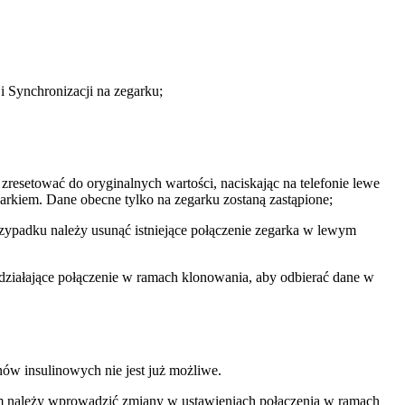
i Synchronizacji na zegarku;
resetować do oryginalnych wartości, naciskając na telefonie lewe
rkiem. Dane obecne tylko na zegarku zostaną zastąpione;
rzypadku należy usunąć istniejące połączenie zegarka w lewym
yć działające połączenie w ramach klonowania, aby odbierać dane w
nów insulinowych nie jest już możliwe.
ym należy wprowadzić zmiany w ustawieniach połączenia w ramach