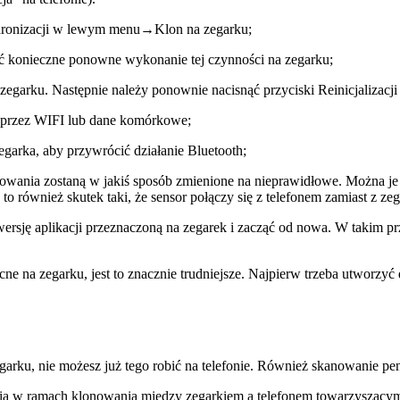
nchronizacji w lewym menu→Klon na zegarku;
yć konieczne ponowne wykonanie tej czynności na zegarku;
egarku. Następnie należy ponownie nacisnąć przyciski Reinicjalizacji 
u przez WIFI lub dane komórkowe;
egarka, aby przywrócić działanie Bluetooth;
owania zostaną w jakiś sposób zmienione na nieprawidłowe. Można je z
nież skutek taki, że sensor połączy się z telefonem zamiast z zega
ersję aplikacji przeznaczoną na zegarek i zacząć od nowa. W takim p
becne na zegarku, jest to znacznie trudniejsze. Najpierw trzeba utworz
garku, nie możesz już tego robić na telefonie. Również skanowanie pe
enia w ramach klonowania między zegarkiem a telefonem towarzysząc