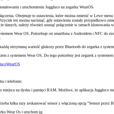
zainstalowaniu i uruchomieniu Juggluco na zegarku WearOS.
łączenia. Obejmuje to ustawienia, które można zmienić w Lewe menu
Przycisk ten można nacisnąć, gdy ustawienia zostały przypadkowo zm
ęcie danych, należy również usunąć połączenie w ramach klonowania w 
systemem Wear OS. Potrzebuje on smartfona z Androidem i NFC do zesk
:
a każdą otrzymaną wartość glukozy przez Bluetooth do zegarka z sys
rkiem z systemem Wear OS. Do tego potrzebny jest zegarek z systemem 
gglucoWearOS
u i telefonie;
o miejsca na dysku i pamięci RAM. Możliwe, że aplikacja Juggluco m
 Trzeba kilka razy zeskanować sensor z włączoną opcją "Sensor przez B
rku Wear Os i uruchom ją;