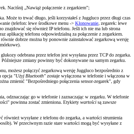
k. Naciśnij „Nawiąż połączenie z zegarkiem”;
. Może to trwać długo, jeśli korzystałeś z Juggluco przez długi czas
wanie (telefon: lewe środkowe menu ->
Klonowanie
, zegarek: lewe
najdować się również IP telefonu. Jeśli ich nie ma lub strona
oraz aplikację telefonu odpowiedzialną za połączenie z zegarkiem.
 równie dobrze można by ponownie zainstalować zegarkową wersję
komórkowe).
. glukozy odebrana przez telefon jest wysyłana przez TCP do zegarka.
rka. Późniejsze zmiany powinny być dokonywane na samym zegarku.
efonu, możesz połączyć zegarkową wersję Juggluco bezpośrednio z
u opcja
"Użyj Bluetooth"
zostaje wyłączona w telefonie i włączona w
można zmienić "Bezpośredniego połączenia sensor-zegarek", gdy
a, odznaczając go w telefonie i zaznaczając w zegarku. W telefonie
artości" powinna zostać zmieniona. Etykiety
wartości
są zawsze
ć również wysyłane z telefonu do zegarka, a wartości strumienia
osób). W przeciwnym razie stare wartości mogą być wysyłane z