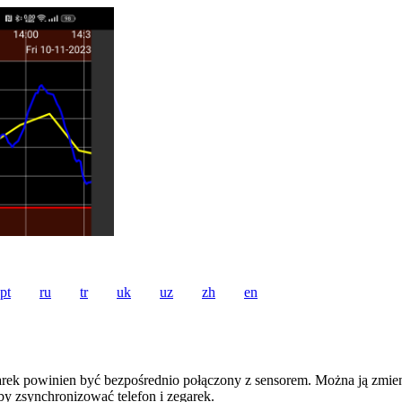
pt
ru
tr
uk
uz
zh
en
garek powinien być bezpośrednio połączony z sensorem. Można ją zmien
by zsynchronizować telefon i zegarek.