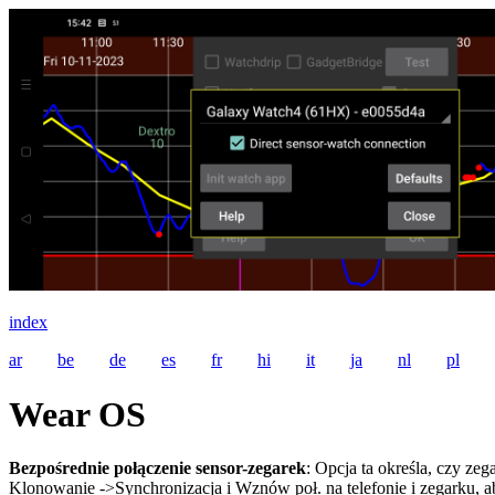
index
ar
be
de
es
fr
hi
it
ja
nl
pl
Wear OS
Bezpośrednie połączenie sensor-zegarek
: Opcja ta określa, czy ze
Klonowanie ->Synchronizacja i Wznów poł. na telefonie i zegarku, a