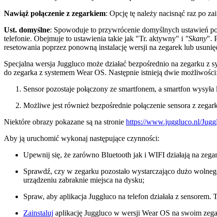
Nawiąż połączenie z zegarkiem
: Opcję tę należy nacisnąć raz po 
Ust. domyślne
: Spowoduje to przywrócenie domyślnych ustawień po
telefonie. Obejmuje to ustawienia takie jak "Tr. aktywny" i
"Skany
". 
resetowania poprzez ponowną instalację wersji na zegarek lub usuni
Specjalna wersja Juggluco może działać bezpośrednio na zegarku z 
do zegarka z systemem Wear OS. Następnie istnieją dwie możliwości
Sensor pozostaje połączony ze smartfonem, a smartfon wysył
Możliwe jest również bezpośrednie połączenie sensora z zega
Niektóre obrazy pokazane są na stronie
https://www.juggluco.nl/Ju
Aby ją uruchomić wykonaj następujące czynności:
Upewnij się, że zarówno Bluetooth jak i WIFI działają na zegark
Sprawdź, czy w zegarku pozostało wystarczająco dużo wolneg
urządzeniu zabraknie miejsca na dysku;
Spraw, aby aplikacja Juggluco na telefon działała z sensorem.
Zainstaluj
aplikację Juggluco w wersji Wear OS na swoim zega