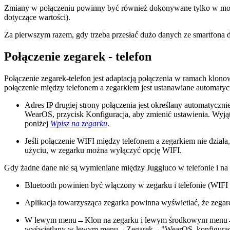
Zmiany w połączeniu powinny być również dokonywane tylko w mome
dotyczące wartości).
Za pierwszym razem, gdy trzeba przesłać dużo danych ze smartfona 
Połączenie zegarek - telefon
Połączenie zegarek-telefon jest adaptacją połączenia w ramach klon
połączenie między telefonem a zegarkiem jest ustanawiane automaty
Adres IP drugiej strony połączenia jest określany automaty
WearOS, przycisk Konfiguracja, aby zmienić ustawienia. Wyjąt
poniżej
Wpisz na zegarku
.
Jeśli połączenie WIFI między telefonem a zegarkiem nie działa
użyciu, w zegarku można wyłączyć opcję WIFI.
Gdy żadne dane nie są wymieniane między Juggluco w telefonie i na 
Bluetooth powinien być włączony w zegarku i telefonie (WIFI
Aplikacja towarzysząca zegarka powinna wyświetlać, że zegare
W lewym menu→Klon na zegarku i lewym środkowym menu→Klono
wyświetlany w lewym menu→Zegarek→"WearOS, konfiguracja"