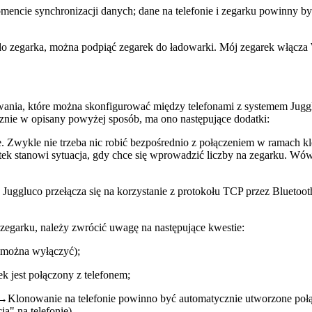
ncie synchronizacji danych; dane na telefonie i zegarku powinny b
do zegarka, można podpiąć zegarek do ładowarki. Mój zegarek włącza 
owania, które można skonfigurować między telefonami z systemem Jugg
cznie w opisany powyżej sposób, ma ono następujące dodatki:
cznie. Zwykle nie trzeba nic robić bezpośrednio z połączeniem w ra
ek stanowi sytuacja, gdy chce się wprowadzić liczby na zegarku. Wów
, Juggluco przełącza się na korzystanie z protokołu TCP przez Bluetoo
zegarku, należy zwrócić uwagę na następujące kwestie:
 można wyłączyć);
k jest połączony z telefonem;
wanie na telefonie powinno być automatycznie utworzone połączenie
 na telefonie).