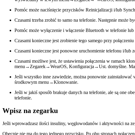
Pomóc może naciśnięcie przycisków Reinicjalizacji i/lub Sy
Czasami trzeba zrobić to samo na telefonie. Następnie może b
Pomóc może wyłączenie i włączenie Bluetooth w telefonie lub z
Czasami konieczne jest zrobienie tego samego przy połączeni
Czasami konieczne jest ponowne uruchomienie telefonu i/lub z
Czasami możliwe jest, że ustawienia połączenia w ramach klon
menu→Zegarek→WearOS, Konfiguracja→Ust. domyślne. Ma to rów
Jeśli wszystko inne zawiedzie, można ponownie zainstalować w
środkowym menu→Klonowanie.
Jeśli w jakiś sposób brakuje danych na telefonie, ale są one o
telefonie.
Wpisz na zegarku
Jeśli wprowadzasz ilości insuliny, węglowodanów i aktywności na ze
Obecnie nie ma do tego jednego przycisku. Po obu stronach połącz