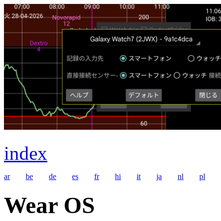
index
ar
be
de
es
fr
hi
it
ja
nl
pl
Wear OS