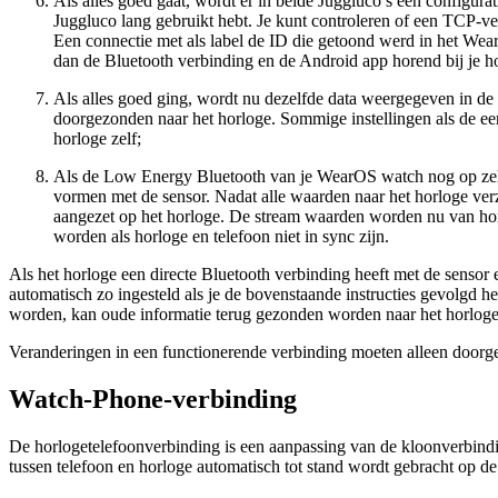
Als alles goed gaat, wordt er in beide Juggluco’s een configur
Juggluco lang gebruikt hebt. Je kunt controleren of een TCP-
Een connectie met als label de ID die getoond werd in het Wear
dan de Bluetooth verbinding en de Android app horend bij je h
Als alles goed ging, wordt nu dezelfde data weergegeven in 
doorgezonden naar het horloge. Sommige instellingen als de ee
horloge zelf;
Als de Low Energy Bluetooth van je WearOS watch nog op zelf
vormen met de sensor. Nadat alle waarden naar het horloge verz
aangezet op het horloge. De stream waarden worden nu van horl
worden als horloge en telefoon niet in sync zijn.
Als het horloge een directe Bluetooth verbinding heeft met de sens
automatisch zo ingesteld als je de bovenstaande instructies gevolgd 
worden, kan oude informatie terug gezonden worden naar het horloge 
Veranderingen in een functionerende verbinding moeten alleen doorg
Watch-Phone-verbinding
De horlogetelefoonverbinding is een aanpassing van de kloonverbindi
tussen telefoon en horloge automatisch tot stand wordt gebracht op d