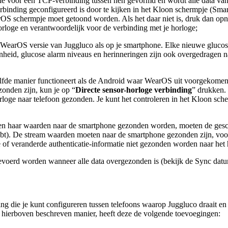
atie voor een TCP-verbinding tussen hen gevormd en wordt alle data van 
verbinding geconfigureerd is door te kijken in het Kloon schermpje 
OS schermpje moet getoond worden. Als het daar niet is, druk dan opnieu
orloge en verantwoordelijk voor de verbinding met je horloge;
de WearOS versie van Juggluco als op je smartphone. Elke nieuwe gluc
nheid, glucose alarm niveaus en herinneringen zijn ook overgedragen na
de manier functioneert als de Android waar WearOS uit voorgekomen i
onden zijn, kun je op “
Directe sensor-horloge verbinding
” drukken.
oge naar telefoon gezonden. Je kunt het controleren in het Kloon sche
or en haar waarden naar de smartphone gezonden worden, moeten de ge
hebt). De stream waarden moeten naar de smartphone gezonden zijn, voo
of veranderde authenticatie-informatie niet gezonden worden naar het 
evoerd worden wanneer alle data overgezonden is (bekijk de Sync dat
ng die je kunt configureren tussen telefoons waarop Juggluco draait 
e hierboven beschreven manier, heeft deze de volgende toevoegingen: