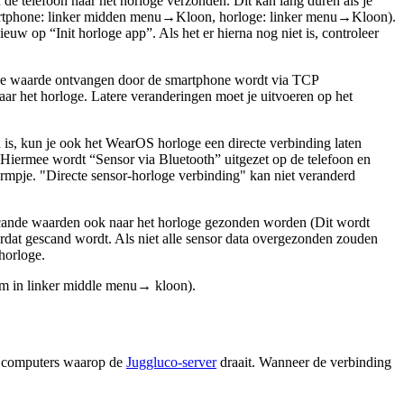
de telefoon naar het horloge verzonden. Dit kan lang duren als je
(Smartphone: linker midden menu→Kloon, horloge: linker menu→Kloon).
w op “Init horloge app”. Als het er hierna nog niet is, controleer
ose waarde ontvangen door de smartphone wordt via TCP
ar het horloge. Latere veranderingen moet je uitvoeren op het
s, kun je ook het WearOS horloge een directe verbinding laten
 Hiermee wordt “Sensor via Bluetooth” uitgezet op de telefoon en
rmpje. "Directe sensor-horloge verbinding" kan niet veranderd
scande waarden ook naar het horloge gezonden worden (Dit wordt
rdat gescand wordt. Als niet alle sensor data overgezonden zouden
horloge.
um in linker middle menu→ kloon).
en computers waarop de
Juggluco-server
draait. Wanneer de verbinding