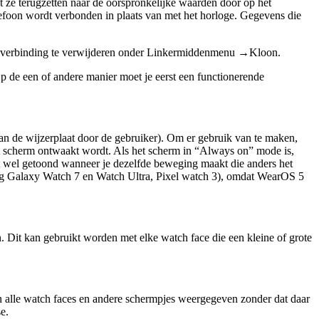
t ze terugzetten naar de oorspronkelijke waarden door op het
foon wordt verbonden in plaats van met het horloge. Gegevens die
rlogeverbinding te verwijderen onder Linkermiddenmenu →Kloon.
Op de een of andere manier moet je eerst een functionerende
an de wijzerplaat door de gebruiker). Om er gebruik van te maken,
 het scherm ontwaakt wordt. Als het scherm in “Always on” mode is,
 wel getoond wanneer je dezelfde beweging maakt die anders het
ng Galaxy Watch 7 en Watch Ultra, Pixel watch 3), omdat WearOS 5
 Dit kan gebruikt worden met elke watch face die een kleine of grote
alle watch faces en andere schermpjes weergegeven zonder dat daar
e.