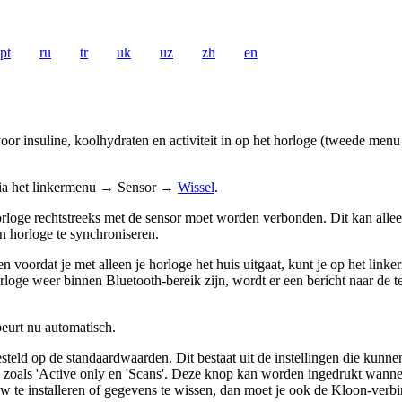
pt
ru
tr
uk
uz
zh
en
or insuline, koolhydraten en activiteit in op het horloge (tweede me
e via het linkermenu → Sensor →
Wissel
.
orloge rechtstreeks met de sensor moet worden verbonden. Dit kan allee
 horloge te synchroniseren.
en voordat je met alleen je horloge het huis uitgaat, kunt je op het l
orloge weer binnen Bluetooth-bereik zijn, wordt er een bericht naar de
beurt nu automatisch.
esteld op de standaardwaarden. Dit bestaat uit de instellingen die kun
 zoals 'Active only en 'Scans'. Deze knop kan worden ingedrukt wannee
euw te installeren of gegevens te wissen, dan moet je ook de Kloon-verb