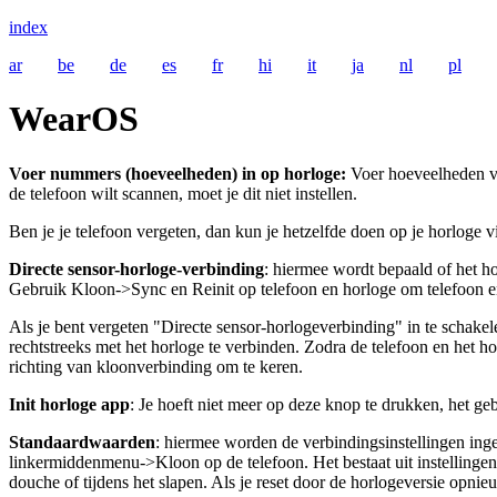
index
ar
be
de
es
fr
hi
it
ja
nl
pl
WearOS
Voer nummers (hoeveelheden) in op horloge:
Voer hoeveelheden vo
de telefoon wilt scannen, moet je dit niet instellen.
Ben je je telefoon vergeten, dan kun je hetzelfde doen op je horlog
Directe sensor-horloge-verbinding
: hiermee wordt bepaald of het h
Gebruik Kloon->Sync en Reinit op telefoon en horloge om telefoon en
Als je bent vergeten "Directe sensor-horlogeverbinding" in te schakel
rechtstreeks met het horloge te verbinden. Zodra de telefoon en het h
richting van kloonverbinding om te keren.
Init horloge app
: Je hoeft niet meer op deze knop te drukken, het ge
Standaardwaarden
: hiermee worden de verbindingsinstellingen ing
linkermiddenmenu->Kloon op de telefoon. Het bestaat uit instellingen
douche of tijdens het slapen. Als je reset door de horlogeversie opni