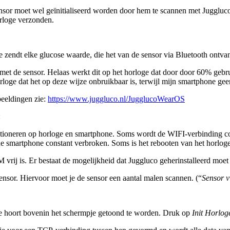
ensor moet wel geïnitialiseerd worden door hem te scannen met Juggl
rloge verzonden.
 zendt elke glucose waarde, die het van de sensor via Bluetooth ontva
et de sensor. Helaas werkt dit op het horloge dat door door 60% gebru
loge dat het op deze wijze onbruikbaar is, terwijl mijn smartphone ge
eeldingen zie:
https://www.juggluco.nl/JugglucoWearOS
:
ctioneren op horloge en smartphone. Soms wordt de WIFI-verbinding co
e smartphone constant verbroken. Soms is het rebooten van het horloge
vrij is. Er bestaat de mogelijkheid dat Juggluco geherinstalleerd moet
sor. Hiervoor moet je de sensor een aantal malen scannen. (“
Sensor v
hoort bovenin het schermpje getoond te worden. Druk op
Init Horlog