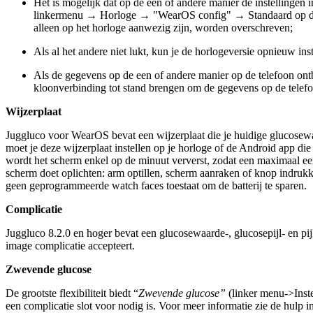
Het is mogelijk dat op de een of andere manier de instellingen
linkermenu → Horloge → "WearOS config" → Standaard op de tel
alleen op het horloge aanwezig zijn, worden overschreven;
Als al het andere niet lukt, kun je de horlogeversie opnieuw 
Als de gegevens op de een of andere manier op de telefoon ontb
kloonverbinding tot stand brengen om de gegevens op de telef
Wijzerplaat
Juggluco voor WearOS bevat een wijzerplaat die je huidige glucosewaa
moet je deze wijzerplaat instellen op je horloge of de Android app di
wordt het scherm enkel op de minuut ververst, zodat een maximaal 
scherm doet oplichten: arm optillen, scherm aanraken of knop indr
geen geprogrammeerde watch faces toestaat om de batterij te sparen.
Complicatie
Juggluco 8.2.0 en hoger bevat een glucosewaarde-, glucosepijl- en p
image complicatie accepteert.
Zwevende glucose
De grootste flexibiliteit biedt “
Zwevende glucose”
(linker menu->Inst
een complicatie slot voor nodig is. Voor meer informatie zie de hulp