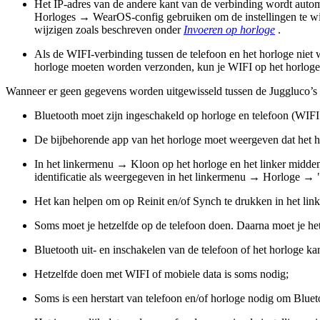
Het IP-adres van de andere kant van de verbinding wordt autom
Horloges → WearOS-config gebruiken om de instellingen te wijz
wijzigen zoals beschreven onder
Invoeren op horloge
.
Als de WIFI-verbinding tussen de telefoon en het horloge niet 
horloge moeten worden verzonden, kun je WIFI op het horloge 
Wanneer er geen gegevens worden uitgewisseld tussen de Juggluco’s o
Bluetooth moet zijn ingeschakeld op horloge en telefoon (WIFI
De bijbehorende app van het horloge moet weergeven dat het h
In het linkermenu → Kloon op het horloge en het linker midde
identificatie als weergegeven in het linkermenu → Horloge → 
Het kan helpen om op Reinit en/of Synch te drukken in het li
Soms moet je hetzelfde op de telefoon doen. Daarna moet je he
Bluetooth uit- en inschakelen van de telefoon of het horloge k
Hetzelfde doen met WIFI of mobiele data is soms nodig;
Soms is een herstart van telefoon en/of horloge nodig om Bluet