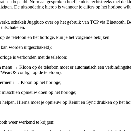
atisch bepaald. Normaal gesproken hoef je niets rechtstreeks met de k
igen. De uitzondering hierop is wanneer je cijfers op het horloge wilt
werkt, schakelt Juggluco over op het gebruik van TCP via Bluetooth. Be
uitschakelen.
p de telefoon en het horloge, kun je het volgende bekijken:
 kan worden uitgeschakeld);
orloge is verbonden met de telefoon;
n menu → Kloon op de telefoon moet er automatisch een verbindingsite
"WearOS config" op de telefoon);
nkermenu → Kloon op het horloge;
t misschien opnieuw doen op het horloge;
an helpen. Hierna moet je opnieuw op Reinit en Sync drukken op het ho
ooth weer werkend te krijgen;