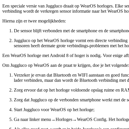
Een speciale versie van Juggluco draait op WearOS horloges. Elke s
verbinding wordt de verkregen sensor informatie naar het WearOS ho
Hierna zijn er twee mogelijkheden:
De sensor blijft verbonden met de smartphone en de smartphone
Juggluco op het WearOS horloge vormt een directe verbinding m
sensoren heeft dermate grote verbindings-problemen met het hor
Een WearOS horloge met Android 8 of hoger is nodig. Voor enige afb
Om Juggluco op WearOS aan de praat te krijgen, doe je het volgende
Verzeker je ervan dat Bluetooth en WIFI aanstaan en goed fun
lader verbinden, maar dan wordt de Bluetooth verbinding met d
Zorg ervoor dat op het horloge voldoende opslag ruime en RAM 
Zorg dat Juggluco op de verbonden smartphone werkt met de sen
Start Juggluco voor WearOS op het horloge;
Ga naar linker menu→Horloges→WearOS Config. Het horloge 