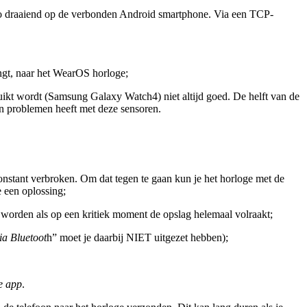
uco draaiend op de verbonden Android smartphone. Via een TCP-
ngt, naar het WearOS horloge;
ikt wordt (Samsung Galaxy Watch4) niet altijd goed. De helft van de
en problemen heeft met deze sensoren.
nstant verbroken. Om dat tegen te gaan kun je het horloge met de
 een oplossing;
 worden als op een kritiek moment de opslag helemaal volraakt;
ia Bluetoot
h” moet je daarbij NIET uitgezet hebben);
e app
.