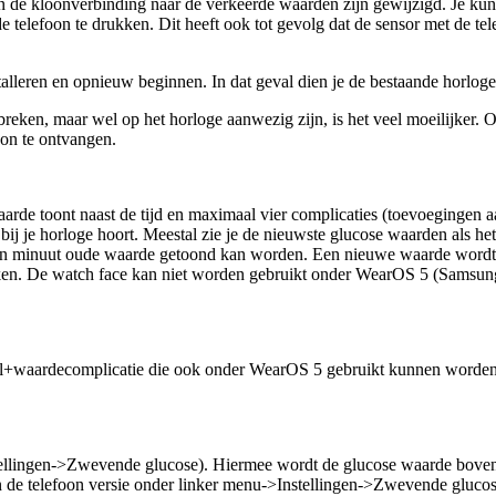
 in de kloonverbinding naar de verkeerde waarden zijn gewijzigd. Je kun
efoon te drukken. Dit heeft ook tot gevolg dat de sensor met de tele
installeren en opnieuw beginnen. In dat geval dien je de bestaande ho
reken, maar wel op het horloge aanwezig zijn, is het veel moeilijker. 
oon te ontvangen.
rde toont naast de tijd en maximaal vier complicaties (toevoegingen a
e bij je horloge hoort. Meestal zie je de nieuwste glucose waarden als
een minuut oude waarde getoond kan worden. Een nieuwe waarde wordt
ukken. De watch face kan niet worden gebruikt onder WearOS 5 (Samsu
ijl+waardecomplicatie die ook onder WearOS 5 gebruikt kunnen worden.
ellingen->Zwevende glucose). Hiermee wordt de glucose waarde boven 
 in de telefoon versie onder linker menu->Instellingen->Zwevende glucos