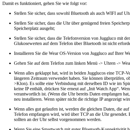
Damit es funktioniert, gehen Sie wie folgt vor:
Stellen Sie sicher, dass sowohl Bluetooth als auch WIFI auf Uh
Stellen Sie sicher, dass die Uhr über genügend freien Speiche
Speicherplatz ausgeht;
Stellen Sie sicher, dass die Telefonversion von Juggluco mit 
Glukosewerten auf dem Telefon über Bluetooth ist nicht erforde
Installieren Sie die Wear OS-Version von Juggluco auf Ihrer We
Gehen Sie auf dem Telefon zum linken Menü -> Uhren -> Wear 
Wenn alles geklappt hat, wird in beiden Jugglucos eine TCP-Ve
längeren Zeitraum verwendet haben. Sie können überprüfen, ob
>Klon). Es sollte eine Verbindung mit derselben ID wie im Spin
keine IP enthält, drücken Sie erneut auf „Init Watch App“. Wen
verantwortlich ist. (Wenn die Uhr bereits Daten empfangen hat
neu installieren. Wenn später nicht die richtige IP angezeigt 
Wenn alles gut gelaufen ist, werden die gleichen Daten, die a
Telefon empfangen wird, wird über TCP an die Uhr gesendet. 
sollten an der Uhr selbst vorgenommen werden.
Wenn Sie eine Smartwatch mit guter Bluetooth-Konnektivität 