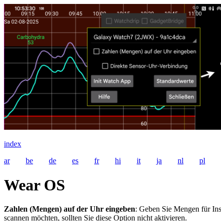
index
ar
be
de
es
fr
hi
it
ja
nl
pl
Wear OS
Zahlen (Mengen) auf der Uhr eingeben
: Geben Sie Mengen für Ins
scannen möchten, sollten Sie diese Option nicht aktivieren.