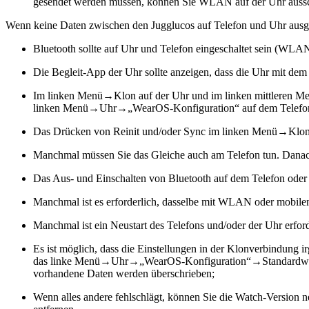
gesendet werden müssen, können Sie WLAN auf der Uhr aussc
Wenn keine Daten zwischen den Jugglucos auf Telefon und Uhr ausg
Bluetooth sollte auf Uhr und Telefon eingeschaltet sein (WLA
Die Begleit-App der Uhr sollte anzeigen, dass die Uhr mit dem
Im linken Menü→Klon auf der Uhr und im linken mittleren Men
linken Menü→Uhr→„WearOS-Konfiguration“ auf dem Telefon 
Das Drücken von Reinit und/oder Sync im linken Menü→Klon 
Manchmal müssen Sie das Gleiche auch am Telefon tun. Danach
Das Aus- und Einschalten von Bluetooth auf dem Telefon oder 
Manchmal ist es erforderlich, dasselbe mit WLAN oder mobilen
Manchmal ist ein Neustart des Telefons und/oder der Uhr erford
Es ist möglich, dass die Einstellungen in der Klonverbindung 
das linke Menü→Uhr→„WearOS-Konfiguration“→Standardwerten 
vorhandene Daten werden überschrieben;
Wenn alles andere fehlschlägt, können Sie die Watch-Version n