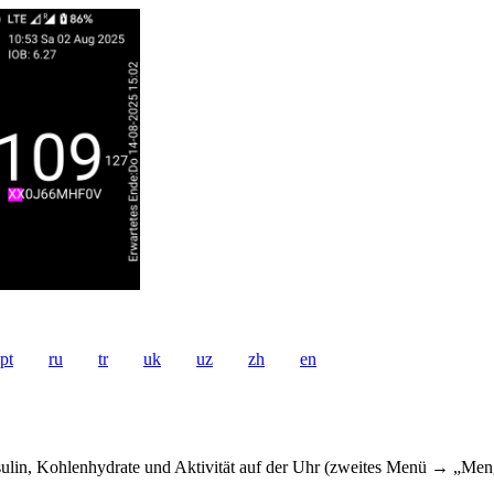
pt
ru
tr
uk
uz
zh
en
ulin, Kohlenhydrate und Aktivität auf der Uhr (zweites Menü → „Meng