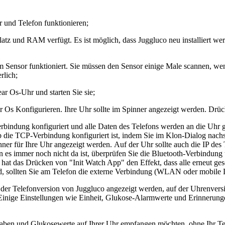
r und Telefon funktionieren;
rplatz und RAM verfügt. Es ist möglich, dass Juggluco neu installiert
dem Sensor funktioniert. Sie müssen den Sensor einige Male scannen, we
rlich;
ar Os-Uhr und starten Sie sie;
Os Konfigurieren. Ihre Uhr sollte im Spinner angezeigt werden. Drüc
rbindung konfiguriert und alle Daten des Telefons werden an die Uhr 
 die TCP-Verbindung konfiguriert ist, indem Sie im Klon-Dialog nachs
ner für Ihre Uhr angezeigt werden. Auf der Uhr sollte auch die IP des
n es immer noch nicht da ist, überprüfen Sie die Bluetooth-Verbindung
, hat das Drücken von "Init Watch App" den Effekt, dass alle erneut g
wird, sollten Sie am Telefon die externe Verbindung (WLAN oder mobile 
uf der Telefonversion von Juggluco angezeigt werden, auf der Uhrenver
Einige Einstellungen wie Einheit, Glukose-Alarmwerte und Erinnerung
haben und Glukosewerte auf Ihrer Uhr empfangen möchten, ohne Ihr Te