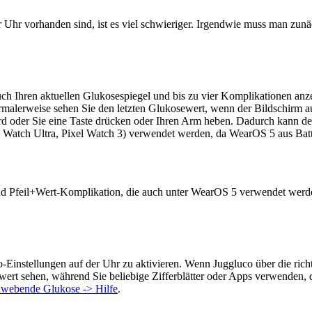
 Uhr vorhanden sind, ist es viel schwieriger. Irgendwie muss man zunä
uch Ihren aktuellen Glukosespiegel und bis zu vier Komplikationen anze
malerweise sehen Sie den letzten Glukosewert, wenn der Bildschirm 
rd oder Sie eine Taste drücken oder Ihren Arm heben. Dadurch kann de
Watch Ultra, Pixel Watch 3) verwendet werden, da WearOS 5 aus Batter
und Pfeil+Wert-Komplikation, die auch unter WearOS 5 verwendet werde
-Einstellungen auf der Uhr zu aktivieren. Wenn Juggluco über die ric
ert sehen, während Sie beliebige Zifferblätter oder Apps verwenden, di
hwebende
Glukose
-> Hilfe
.