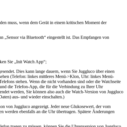
 werden muss, wenn dem Gerät in einem kritischen Moment der
nn „Sensor via Bluetooth“ eingestellt ist. Das Empfangen von
ken Sie „Init Watch App“;
gesendet. Dies kann lange dauern, wenn Sie Juggluco über einen
ehen (Telefon: linkes mittleres Menü->Klon, Uhr: linkes Menü-
 Telefons stehen. Wenn die nicht vorhanden sind oder die Watchseite
 und die Telefon-App, die für die Verbindung zu Ihrer Uhr
esendet werden, Sie können also auch die Watch-Version von Juggluco
Daten) aus- und wieder einschalten.)
sion von Juggluco angezeigt. Jeder neue Glukosewert, der vom
en werden ebenfalls an die Uhr übertragen. Spätere Änderungen
lefon tragen zu müssen, können Sie die Uhrenversion von Juggluco