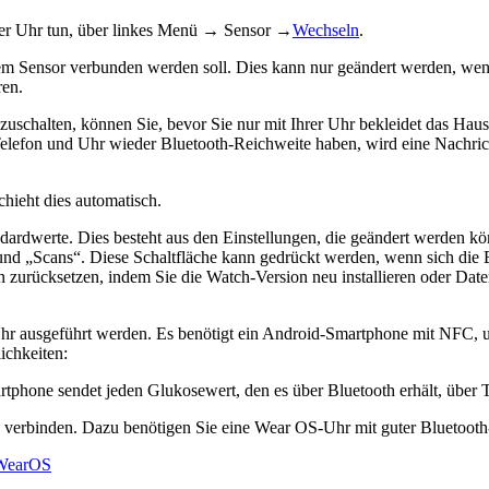
hrer Uhr tun, über linkes Menü → Sensor →
Wechseln
.
t dem Sensor verbunden werden soll. Dies kann nur geändert werden, w
ren.
uschalten, können Sie, bevor Sie nur mit Ihrer Uhr bekleidet das Ha
elefon und Uhr wieder Bluetooth-Reichweite haben, wird eine Nachric
chieht dies automatisch.
andardwerte. Dies besteht aus den Einstellungen, die geändert werden 
 und „Scans“. Diese Schaltfläche kann gedrückt werden, wenn sich die 
n zurücksetzen, indem Sie die Watch-Version neu installieren oder Da
-Uhr ausgeführt werden. Es benötigt ein Android-Smartphone mit NFC
ichkeiten:
tphone sendet jeden Glukosewert, den es über Bluetooth erhält, über
u verbinden. Dazu benötigen Sie eine Wear OS-Uhr mit guter Bluetooth
oWearOS