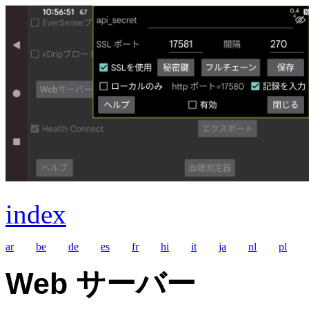
index
ar
be
de
es
fr
hi
it
ja
nl
pl
Web サーバー