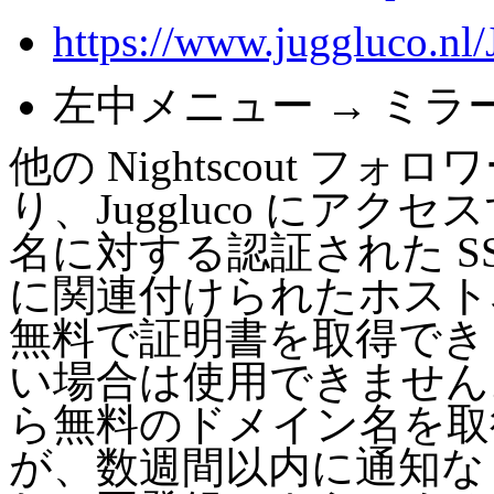
https://www.juggluco.nl
左中メニュー → ミラ
他の Nightscout フォ
り、Juggluco にア
名に対する認証された SS
に関連付けられたホスト
無料で証明書を取得できま
い場合は使用できません
ら無料のドメイン名を取
が、数週間以内に通知な