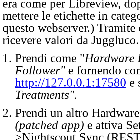
era come per Libreview, dop
mettere le etichette in cate
questo webserver.) Tramite 
ricevere valori da Juggluco.
Prendi come "
Hardware 
Follower"
e fornendo c
http://127.0.0.1:17580
e 
Treatments".
Prendi un altro Hardwar
(patched app)
e attiva S
>Nightscout Sync (REST-