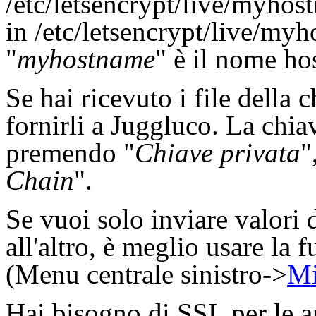
/etc/letsencrypt/live/myhos
in /etc/letsencrypt/live/my
"
myhostname
" è il nome ho
Se hai ricevuto i file della 
fornirli a Juggluco. La chia
premendo "
Chiave privata
"
Chain
".
Se vuoi solo inviare valori
all'altro, è meglio usare la
(Menu centrale sinistro->
Mi
Hai bisogno di SSL per le