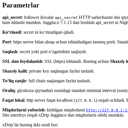
Parametrlar
api_secret
: follower ilovalar
HTTP sarlavhasini shu qiym
api_secret
ham ishlashi mumkin. Juggluco 7.1.15 dan boshlab api_secret ni Nigh
Ko‘rinadi
: secret ni ko‘rinadigan qiladi.
Port
: https server bilan aloqa uchun ishlatiladigan tarmoq porti. Stan
Saqlash
: secret yoki port o‘zgarishini saqlaydi.
SSL dan foydalanish
: SSL (https) ishlatadi. Buning uchun
Shaxsiy k
Shaxsiy kalit
: private key saqlangan faylni tanlash.
To‘liq zanjir
: full chain saqlangan faylni tanlash.
Oraliq
: glyukoza qiymatlari orasidagi standart minimal interval (son
Faqat lokal
: http server faqat localhost (
) orqali ochiladi. 
127.0.0.1
Miqdorlarni yuborish
: kiritilgan miqdorlarni
http://127.0.0.1:1
Shu interfeys orqali xDrip Juggluco dan miqdorlarni olishi mumkin.
xDrip’da buning ikki usuli bor: