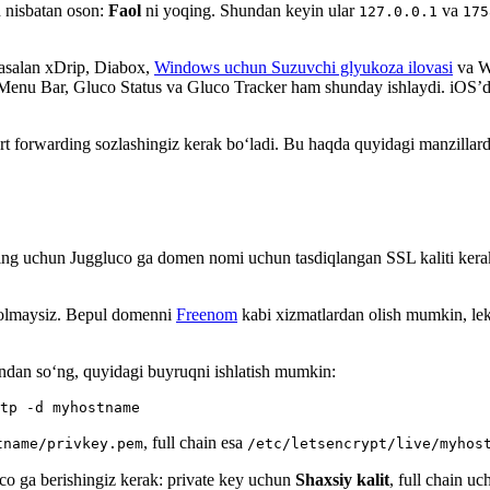
h nisbatan oson:
Faol
ni yoqing. Shundan keyin ular
va
127.0.0.1
175
Masalan xDrip, Diabox,
Windows uchun Suzuvchi glyukoza ilovasi
va W
Menu Bar, Gluco Status va Gluco Tracker ham shunday ishlaydi. iOS’
ort forwarding sozlashingiz kerak bo‘ladi. Bu haqda quyidagi manzillar
ing uchun Juggluco ga domen nomi uchun tasdiqlangan SSL kaliti kerak
a olmaysiz. Bepul domenni
Freenom
kabi xizmatlardan olish mumkin, le
andan so‘ng, quyidagi buyruqni ishlatish mumkin:
tp -d myhostname
, full chain esa
tname/privkey.pem
/etc/letsencrypt/live/myhos
uco ga berishingiz kerak: private key uchun
Shaxsiy kalit
, full chain u