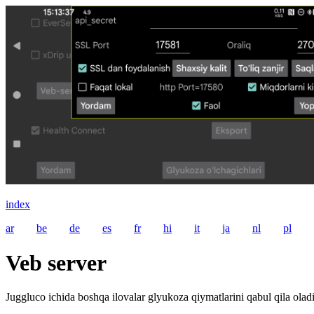
index
ar
be
de
es
fr
hi
it
ja
nl
pl
Veb server
Juggluco ichida boshqa ilovalar glyukoza qiymatlarini qabul qila ola