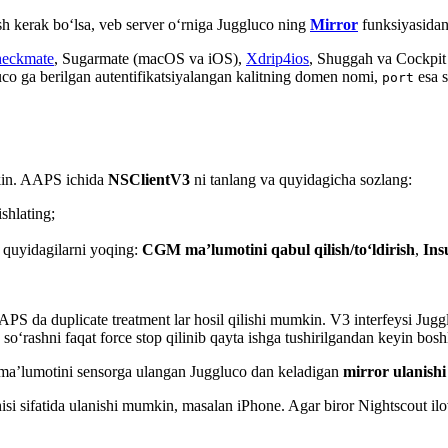
h kerak bo‘lsa, veb server o‘rniga Juggluco ning
Mirror
funksiyasidan
eckmate
, Sugarmate (macOS va iOS),
Xdrip4ios
, Shuggah va Cockpit
o ga berilgan autentifikatsiyalangan kalitning domen nomi,
esa s
port
kin. AAPS ichida
NSClientV3
ni tanlang va quyidagicha sozlang:
ishlating;
t quyidagilarni yoqing:
CGM ma’lumotini qabul qilish/to‘ldirish
,
Ins
APS da duplicate treatment lar hosil qilishi mumkin. V3 interfeysi Jug
‘rashni faqat force stop qilinib qayta ishga tushirilgandan keyin bosh
 ma’lumotini sensorga ulangan Juggluco dan keladigan
mirror ulanishi
i sifatida ulanishi mumkin, masalan iPhone. Agar biror Nightscout ilova