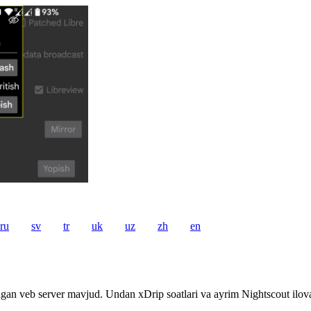
ru
sv
tr
uk
uz
zh
en
digan veb server mavjud. Undan xDrip soatlari va ayrim Nightscout ilov