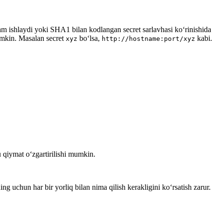
ham ishlaydi yoki SHA1 bilan kodlangan secret sarlavhasi ko‘rinishida
umkin. Masalan secret
bo‘lsa,
kabi.
xyz
http://hostname:port/xyz
 qiymat o‘zgartirilishi mumkin.
ng uchun har bir yorliq bilan nima qilish kerakligini ko‘rsatish zarur.