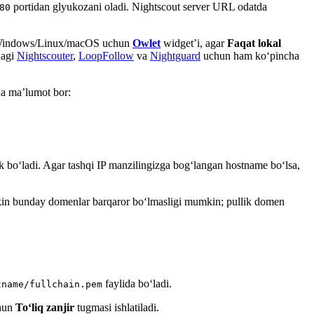
portidan glyukozani oladi. Nightscout server URL odatda
80
indows/Linux/macOS uchun
Owlet
widget’i, agar
Faqat lokal
dagi
Nightscouter
,
LoopFollow
va
Nightguard
uchun ham ko‘pincha
da ma’lumot bor:
 bo‘ladi. Agar tashqi IP manzilingizga bog‘langan hostname bo‘lsa,
kin bunday domenlar barqaror bo‘lmasligi mumkin; pullik domen
faylida bo‘ladi.
tname/fullchain.pem
chun
To‘liq zanjir
tugmasi ishlatiladi.