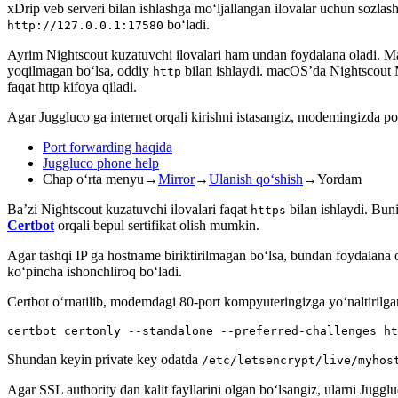
xDrip veb serveri bilan ishlashga mo‘ljallangan ilovalar uchun sozlas
bo‘ladi.
http://127.0.0.1:17580
Ayrim Nightscout kuzatuvchi ilovalari ham undan foydalana oladi. 
yoqilmagan bo‘lsa, oddiy
bilan ishlaydi. macOS’da Nightscout 
http
faqat http kifoya qiladi.
Agar Juggluco ga internet orqali kirishni istasangiz, modemingizda p
Port forwarding haqida
Juggluco phone help
Chap o‘rta menyu→
Mirror
→
Ulanish qo‘shish
→Yordam
Ba’zi Nightscout kuzatuvchi ilovalari faqat
bilan ishlaydi. Bun
https
Certbot
orqali bepul sertifikat olish mumkin.
Agar tashqi IP ga hostname biriktirilmagan bo‘lsa, bundan foydalan
ko‘pincha ishonchliroq bo‘ladi.
Certbot o‘rnatilib, modemdagi 80-port kompyuteringizga yo‘naltirilg
certbot certonly --standalone --preferred-challenges ht
Shundan keyin private key odatda
/etc/letsencrypt/live/myhos
Agar SSL authority dan kalit fayllarini olgan bo‘lsangiz, ularni Juggl