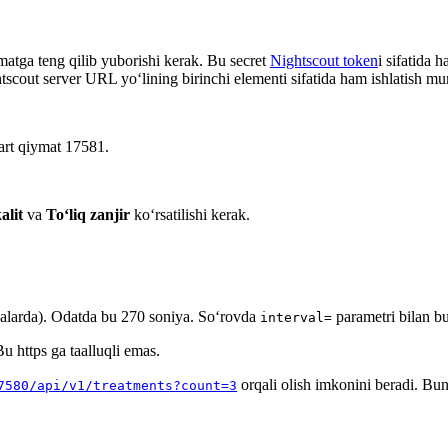
atga teng qilib yuborishi kerak. Bu secret
Nightscout token
i sifatida 
tscout server URL yo‘lining birinchi elementi sifatida ham ishlatish m
dart qiymat 17581.
alit
va
To‘liq zanjir
ko‘rsatilishi kerak.
iyalarda). Odatda bu 270 soniya. So‘rovda
parametri bilan bu
interval=
Bu https ga taalluqli emas.
orqali olish imkonini beradi. Buni
7580/api/v1/treatments?count=3