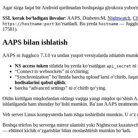
Agar sizga faqat bir Android qurilmadan boshqasiga glyukoza yuboris
SSL kerak bo‘ladigan ilovalar
: AAPS, Diabetes:M,
Nightwatch
,
Ch
ko‘rsatiladi. Bu yerda
— Juggluc
https://hostname:port
hostname
17581).
AAPS bilan ishlatish
AAPS ni Juggluco 7.3.0 va undan yuqori versiyalarda ishlatish mum
NS access token
sifatida bu yerda ko‘rsatilgan
ni 
api_secret
“Connect to websockets” ni o‘chiring;
“Synchronization” bo‘limida barcha upload’larni o‘chirib, faqa
hodisalarini qabul qilish
;
barcha “advanced settings” ni o‘chirib qo‘ying.
Oldin kiritilgan miqdorlardan oldingi vaqtga yangi miqdor qo‘shish A
ishlatilganda ham shunday bo‘lishi mumkin. Ba’zan AAPS treatments so
Veb server Linux kompyuterda ham ishga tushirilishi mumkin. U o‘z
Boshqa telefon bu serverga mirror ulanishi yoki Nightscout kuzatuvchis
— ehtimol kichik o‘zgarishlar bilan moslashtirish mumkin bo‘ladi.