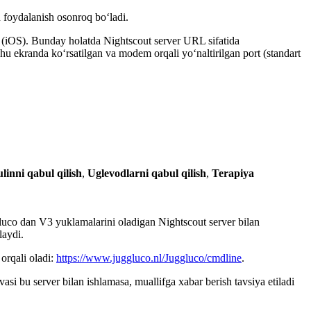
 foydalanish osonroq bo‘ladi.
 (iOS). Bunday holatda Nightscout server URL sifatida
hu ekranda ko‘rsatilgan va modem orqali yo‘naltirilgan port (standart
ulinni qabul qilish
,
Uglevodlarni qabul qilish
,
Terapiya
gluco dan V3 yuklamalarini oladigan Nightscout server bilan
laydi.
orqali oladi:
https://www.juggluco.nl/Juggluco/cmdline
.
si bu server bilan ishlamasa, muallifga xabar berish tavsiya etiladi