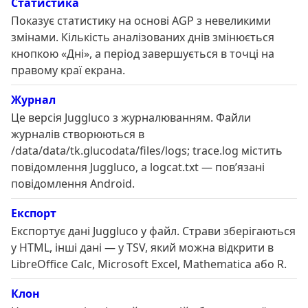
Статистика
Показує статистику на основі AGP з невеликими
змінами. Кількість аналізованих днів змінюється
кнопкою «Дні», а період завершується в точці на
правому краї екрана.
Журнал
Це версія Juggluco з журналюванням. Файли
журналів створюються в
/data/data/tk.glucodata/files/logs; trace.log містить
повідомлення Juggluco, а logcat.txt — пов’язані
повідомлення Android.
Експорт
Експортує дані Juggluco у файл. Страви зберігаються
у HTML, інші дані — у TSV, який можна відкрити в
LibreOffice Calc, Microsoft Excel, Mathematica або R.
Клон