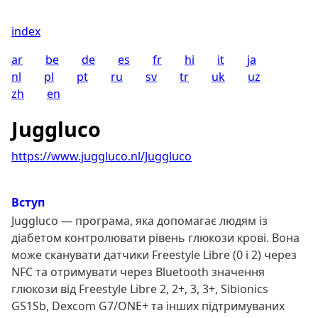
index
ar
be
de
es
fr
hi
it
ja
nl
pl
pt
ru
sv
tr
uk
uz
zh
en
Juggluco
https://www.juggluco.nl/Juggluco
Вступ
Juggluco — програма, яка допомагає людям із
діабетом контролювати рівень глюкози крові. Вона
може сканувати датчики Freestyle Libre (0 і 2) через
NFC та отримувати через Bluetooth значення
глюкози від Freestyle Libre 2, 2+, 3, 3+, Sibionics
GS1Sb, Dexcom G7/ONE+ та інших підтримуваних