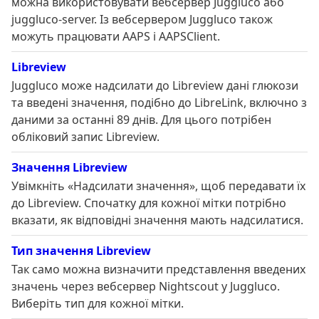
можна використовувати вебсервер Juggluco або
juggluco-server. Із вебсервером Juggluco також
можуть працювати AAPS і AAPSClient.
Libreview
Juggluco може надсилати до Libreview дані глюкози
та введені значення, подібно до LibreLink, включно з
даними за останні 89 днів. Для цього потрібен
обліковий запис Libreview.
Значення Libreview
Увімкніть «Надсилати значення», щоб передавати їх
до Libreview. Спочатку для кожної мітки потрібно
вказати, як відповідні значення мають надсилатися.
Тип значення Libreview
Так само можна визначити представлення введених
значень через вебсервер Nightscout у Juggluco.
Виберіть тип для кожної мітки.