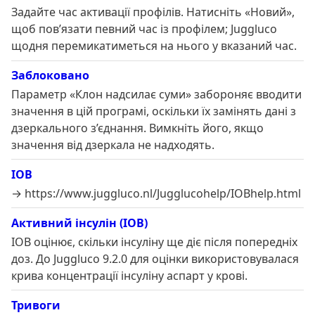
Задайте час активації профілів. Натисніть «Новий»,
щоб пов’язати певний час із профілем; Juggluco
щодня перемикатиметься на нього у вказаний час.
Заблоковано
Параметр «Клон надсилає суми» забороняє вводити
значення в цій програмі, оскільки їх замінять дані з
дзеркального з’єднання. Вимкніть його, якщо
значення від дзеркала не надходять.
IOB
→ https://www.juggluco.nl/Jugglucohelp/IOBhelp.html
Активний інсулін (IOB)
IOB оцінює, скільки інсуліну ще діє після попередніх
доз. До Juggluco 9.2.0 для оцінки використовувалася
крива концентрації інсуліну аспарт у крові.
Тривоги