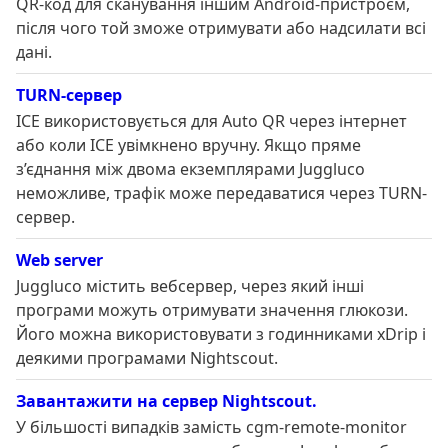
QR-код для сканування іншим Android-пристроєм,
після чого той зможе отримувати або надсилати всі
дані.
TURN-сервер
ICE використовується для Auto QR через інтернет
або коли ICE увімкнено вручну. Якщо пряме
з’єднання між двома екземплярами Juggluco
неможливе, трафік може передаватися через TURN-
сервер.
Web server
Juggluco містить вебсервер, через який інші
програми можуть отримувати значення глюкози.
Його можна використовувати з годинниками xDrip і
деякими програмами Nightscout.
Завантажити на сервер Nightscout.
У більшості випадків замість cgm-remote-monitor