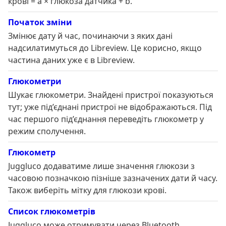
крові = a × глюкоза датчика + b.
Початок зміни
Змінює дату й час, починаючи з яких дані
надсилатимуться до Libreview. Це корисно, якщо
частина даних уже є в Libreview.
Глюкометри
Шукає глюкометри. Знайдені пристрої показуються
тут; уже під’єднані пристрої не відображаються. Під
час першого під’єднання переведіть глюкометр у
режим сполучення.
Глюкометр
Juggluco додаватиме лише значення глюкози з
часовою позначкою пізніше зазначених дати й часу.
Також виберіть мітку для глюкози крові.
Список глюкометрів
Juggluco може отримувати через Bluetooth