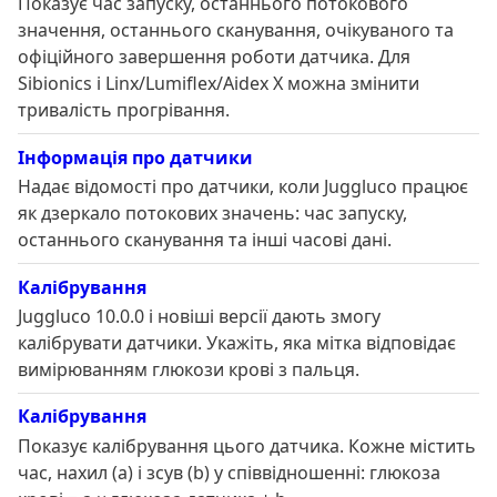
Показує час запуску, останнього потокового
значення, останнього сканування, очікуваного та
офіційного завершення роботи датчика. Для
Sibionics і Linx/Lumiflex/Aidex X можна змінити
тривалість прогрівання.
Інформація про датчики
Надає відомості про датчики, коли Juggluco працює
як дзеркало потокових значень: час запуску,
останнього сканування та інші часові дані.
Калібрування
Juggluco 10.0.0 і новіші версії дають змогу
калібрувати датчики. Укажіть, яка мітка відповідає
вимірюванням глюкози крові з пальця.
Калібрування
Показує калібрування цього датчика. Кожне містить
час, нахил (a) і зсув (b) у співвідношенні: глюкоза