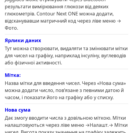
результати вимірювання глюкози від деяких
глюкометрів. Contour Next ONE можна додати,
відсканувавши матричний код через ліве меню →
Фото.
Ярлики даних
Тут можна створювати, видаляти та змінювати мітки
для чисел на графіку, наприклад інсуліну, вуглеводів
або фізичної активності.
Мітка:
Назва мітки для введення чисел. Через «Нова сума»
можна додати число, пов’язане з певними датою й
часом, і показати його на графіку або у списку.
Нова сума
Дає змогу вводити числа з довільною міткою. Мітки
налаштовуються через ліве меню →Налашт.→ Мітки
чисел. Висота показу значення на графіку залежить